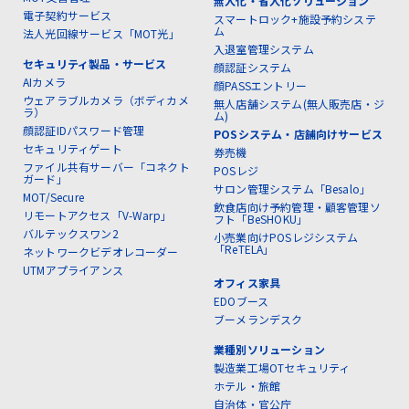
無人化・省人化ソリューション
電子契約サービス
スマートロック+施設予約システ
ム
法人光回線サービス「MOT光」
入退室管理システム
セキュリティ製品・サービス
顔認証システム
AIカメラ
顔PASSエントリー
ウェアラブルカメラ（ボディカメ
無人店舗システム(無人販売店・ジ
ラ）
ム)
顔認証IDパスワード管理
POSシステム・店舗向けサービス
セキュリティゲート
券売機
ファイル共有サーバー「コネクト
POSレジ
ガード」
サロン管理システム「Besalo」
MOT/Secure
飲食店向け予約管理・顧客管理ソ
リモートアクセス「V-Warp」
フト「BeSHOKU」
バルテックスワン2
小売業向けPOSレジシステム
「ReTELA」
ネットワークビデオレコーダー
UTMアプライアンス
オフィス家具
EDOブース
ブーメランデスク
業種別ソリューション
製造業工場OTセキュリティ
ホテル・旅館
自治体・官公庁