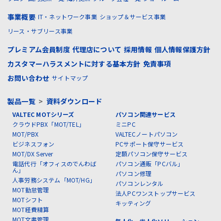
事業概要
IT・ネットワーク事業
ショップ＆サービス事業
リース・サブリース事業
プレミアム会員制度
代理店について
採用情報
個人情報保護方針
カスタマーハラスメントに対する基本方針
免責事項
お問い合わせ
サイトマップ
製品一覧
>
資料ダウンロード
VALTEC MOTシリーズ
パソコン関連サービス
クラウドPBX「MOT/TEL」
ミニPC
MOT/PBX
VALTECノートパソコン
ビジネスフォン
PCサポート保守サービス
MOT/DX Server
定額パソコン保守サービス
電話代行「オフィスのでんわば
パソコン通販「PCバル」
ん」
パソコン修理
人事労務システム「MOT/HG」
パソコンレンタル
MOT勤怠管理
法人PCワンストップサービス
MOTシフト
キッティング
MOT経費精算
MOT文書管理