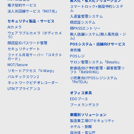
無人化・省人化ソリューション
電子契約サービス
スマートロック+施設予約システ
ム
法人光回線サービス「MOT光」
入退室管理システム
セキュリティ製品・サービス
顔認証システム
AIカメラ
顔PASSエントリー
ウェアラブルカメラ（ボディカメ
無人店舗システム(無人販売店・ジ
ラ）
ム)
顔認証IDパスワード管理
POSシステム・店舗向けサービス
セキュリティゲート
券売機
ファイル共有サーバー「コネクト
POSレジ
ガード」
サロン管理システム「Besalo」
MOT/Secure
飲食店向け予約管理・顧客管理ソ
リモートアクセス「V-Warp」
フト「BeSHOKU」
バルテックスワン2
小売業向けPOSレジシステム
「ReTELA」
ネットワークビデオレコーダー
UTMアプライアンス
オフィス家具
EDOブース
ブーメランデスク
業種別ソリューション
製造業工場OTセキュリティ
ホテル・旅館
自治体・官公庁