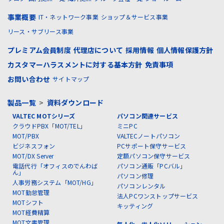
事業概要
IT・ネットワーク事業
ショップ＆サービス事業
リース・サブリース事業
プレミアム会員制度
代理店について
採用情報
個人情報保護方針
カスタマーハラスメントに対する基本方針
免責事項
お問い合わせ
サイトマップ
製品一覧
>
資料ダウンロード
VALTEC MOTシリーズ
パソコン関連サービス
クラウドPBX「MOT/TEL」
ミニPC
MOT/PBX
VALTECノートパソコン
ビジネスフォン
PCサポート保守サービス
MOT/DX Server
定額パソコン保守サービス
電話代行「オフィスのでんわば
パソコン通販「PCバル」
ん」
パソコン修理
人事労務システム「MOT/HG」
パソコンレンタル
MOT勤怠管理
法人PCワンストップサービス
MOTシフト
キッティング
MOT経費精算
MOT文書管理