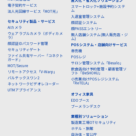
無人化・省人化ソリューション
電子契約サービス
スマートロック+施設予約システ
ム
法人光回線サービス「MOT光」
入退室管理システム
セキュリティ製品・サービス
顔認証システム
AIカメラ
顔PASSエントリー
ウェアラブルカメラ（ボディカメ
無人店舗システム(無人販売店・ジ
ラ）
ム)
顔認証IDパスワード管理
POSシステム・店舗向けサービス
セキュリティゲート
券売機
ファイル共有サーバー「コネクト
POSレジ
ガード」
サロン管理システム「Besalo」
MOT/Secure
飲食店向け予約管理・顧客管理ソ
リモートアクセス「V-Warp」
フト「BeSHOKU」
バルテックスワン2
小売業向けPOSレジシステム
「ReTELA」
ネットワークビデオレコーダー
UTMアプライアンス
オフィス家具
EDOブース
ブーメランデスク
業種別ソリューション
製造業工場OTセキュリティ
ホテル・旅館
自治体・官公庁