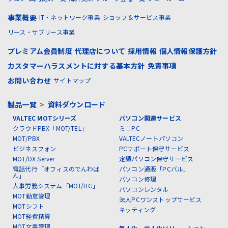
事業概要
IT・ネットワーク事業
ショップ＆サービス事業
リース・サブリース事業
プレミアム会員制度
代理店について
採用情報
個人情報保護方針
カスタマーハラスメントに対する基本方針
免責事項
お問い合わせ
サイトマップ
製品一覧
>
資料ダウンロード
VALTEC MOTシリーズ
パソコン関連サービス
クラウドPBX「MOT/TEL」
ミニPC
MOT/PBX
VALTECノートパソコン
ビジネスフォン
PCサポート保守サービス
MOT/DX Server
定額パソコン保守サービス
電話代行「オフィスのでんわば
パソコン通販「PCバル」
ん」
パソコン修理
人事労務システム「MOT/HG」
パソコンレンタル
MOT勤怠管理
法人PCワンストップサービス
MOTシフト
キッティング
MOT経費精算
MOT文書管理