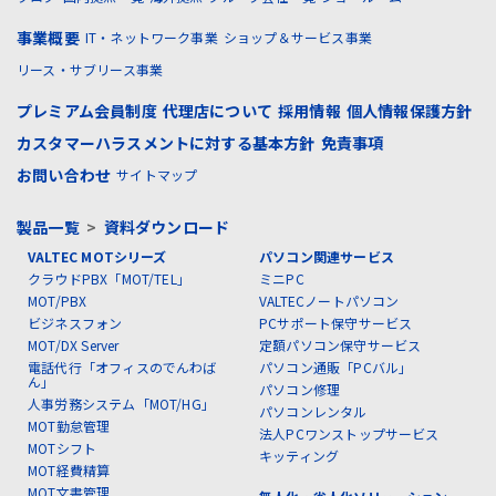
事業概要
IT・ネットワーク事業
ショップ＆サービス事業
リース・サブリース事業
プレミアム会員制度
代理店について
採用情報
個人情報保護方針
カスタマーハラスメントに対する基本方針
免責事項
お問い合わせ
サイトマップ
製品一覧
>
資料ダウンロード
VALTEC MOTシリーズ
パソコン関連サービス
クラウドPBX「MOT/TEL」
ミニPC
MOT/PBX
VALTECノートパソコン
ビジネスフォン
PCサポート保守サービス
MOT/DX Server
定額パソコン保守サービス
電話代行「オフィスのでんわば
パソコン通販「PCバル」
ん」
パソコン修理
人事労務システム「MOT/HG」
パソコンレンタル
MOT勤怠管理
法人PCワンストップサービス
MOTシフト
キッティング
MOT経費精算
MOT文書管理