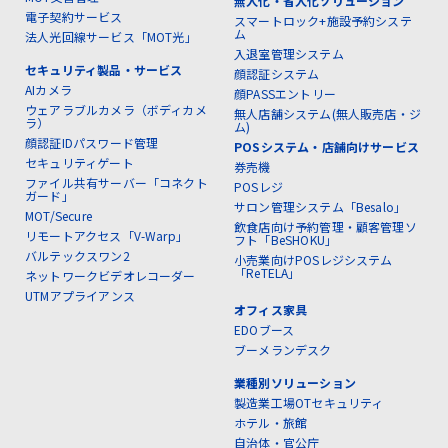
無人化・省人化ソリューション
電子契約サービス
スマートロック+施設予約システ
ム
法人光回線サービス「MOT光」
入退室管理システム
セキュリティ製品・サービス
顔認証システム
AIカメラ
顔PASSエントリー
ウェアラブルカメラ（ボディカメ
無人店舗システム(無人販売店・ジ
ラ）
ム)
顔認証IDパスワード管理
POSシステム・店舗向けサービス
セキュリティゲート
券売機
ファイル共有サーバー「コネクト
POSレジ
ガード」
サロン管理システム「Besalo」
MOT/Secure
飲食店向け予約管理・顧客管理ソ
リモートアクセス「V-Warp」
フト「BeSHOKU」
バルテックスワン2
小売業向けPOSレジシステム
「ReTELA」
ネットワークビデオレコーダー
UTMアプライアンス
オフィス家具
EDOブース
ブーメランデスク
業種別ソリューション
製造業工場OTセキュリティ
ホテル・旅館
自治体・官公庁