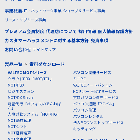
事業概要
IT・ネットワーク事業
ショップ＆サービス事業
リース・サブリース事業
プレミアム会員制度
代理店について
採用情報
個人情報保護方針
カスタマーハラスメントに対する基本方針
免責事項
お問い合わせ
サイトマップ
製品一覧
>
資料ダウンロード
VALTEC MOTシリーズ
パソコン関連サービス
クラウドPBX「MOT/TEL」
ミニPC
MOT/PBX
VALTECノートパソコン
ビジネスフォン
PCサポート保守サービス
MOT/DX Server
定額パソコン保守サービス
電話代行「オフィスのでんわば
パソコン通販「PCバル」
ん」
パソコン修理
人事労務システム「MOT/HG」
パソコンレンタル
MOT勤怠管理
法人PCワンストップサービス
MOTシフト
キッティング
MOT経費精算
MOT文書管理