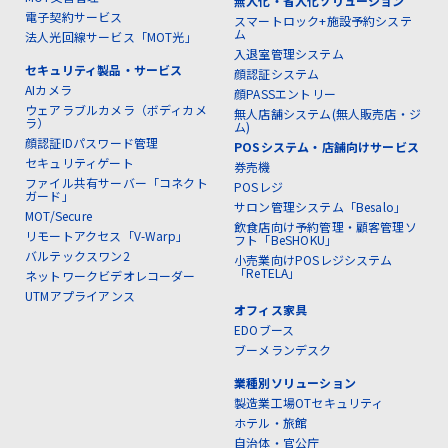
無人化・省人化ソリューション
電子契約サービス
スマートロック+施設予約システ
ム
法人光回線サービス「MOT光」
入退室管理システム
セキュリティ製品・サービス
顔認証システム
AIカメラ
顔PASSエントリー
ウェアラブルカメラ（ボディカメ
無人店舗システム(無人販売店・ジ
ラ）
ム)
顔認証IDパスワード管理
POSシステム・店舗向けサービス
セキュリティゲート
券売機
ファイル共有サーバー「コネクト
POSレジ
ガード」
サロン管理システム「Besalo」
MOT/Secure
飲食店向け予約管理・顧客管理ソ
リモートアクセス「V-Warp」
フト「BeSHOKU」
バルテックスワン2
小売業向けPOSレジシステム
「ReTELA」
ネットワークビデオレコーダー
UTMアプライアンス
オフィス家具
EDOブース
ブーメランデスク
業種別ソリューション
製造業工場OTセキュリティ
ホテル・旅館
自治体・官公庁