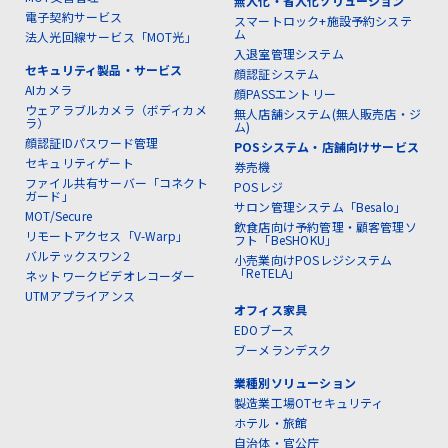
無人化・省人化ソリューション
電子契約サービス
スマートロック+施設予約システ
ム
法人光回線サービス「MOT光」
入退室管理システム
セキュリティ製品・サービス
顔認証システム
AIカメラ
顔PASSエントリー
ウェアラブルカメラ（ボディカメ
無人店舗システム(無人販売店・ジ
ラ）
ム)
顔認証IDパスワード管理
POSシステム・店舗向けサービス
セキュリティゲート
券売機
ファイル共有サーバー「コネクト
POSレジ
ガード」
サロン管理システム「Besalo」
MOT/Secure
飲食店向け予約管理・顧客管理ソ
リモートアクセス「V-Warp」
フト「BeSHOKU」
バルテックスワン2
小売業向けPOSレジシステム
「ReTELA」
ネットワークビデオレコーダー
UTMアプライアンス
オフィス家具
EDOブース
ブーメランデスク
業種別ソリューション
製造業工場OTセキュリティ
ホテル・旅館
自治体・官公庁