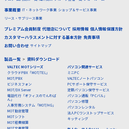
事業概要
IT・ネットワーク事業
ショップ＆サービス事業
リース・サブリース事業
プレミアム会員制度
代理店について
採用情報
個人情報保護方針
カスタマーハラスメントに対する基本方針
免責事項
お問い合わせ
サイトマップ
製品一覧
>
資料ダウンロード
VALTEC MOTシリーズ
パソコン関連サービス
クラウドPBX「MOT/TEL」
ミニPC
MOT/PBX
VALTECノートパソコン
ビジネスフォン
PCサポート保守サービス
MOT/DX Server
定額パソコン保守サービス
電話代行「オフィスのでんわば
パソコン通販「PCバル」
ん」
パソコン修理
人事労務システム「MOT/HG」
パソコンレンタル
MOT勤怠管理
法人PCワンストップサービス
MOTシフト
キッティング
MOT経費精算
MOT文書管理