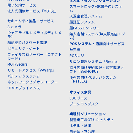
無人化・省人化ソリューション
電子契約サービス
スマートロック+施設予約システ
ム
法人光回線サービス「MOT光」
入退室管理システム
セキュリティ製品・サービス
顔認証システム
AIカメラ
顔PASSエントリー
ウェアラブルカメラ（ボディカメ
無人店舗システム(無人販売店・ジ
ラ）
ム)
顔認証IDパスワード管理
POSシステム・店舗向けサービス
セキュリティゲート
券売機
ファイル共有サーバー「コネクト
POSレジ
ガード」
サロン管理システム「Besalo」
MOT/Secure
飲食店向け予約管理・顧客管理ソ
リモートアクセス「V-Warp」
フト「BeSHOKU」
バルテックスワン2
小売業向けPOSレジシステム
「ReTELA」
ネットワークビデオレコーダー
UTMアプライアンス
オフィス家具
EDOブース
ブーメランデスク
業種別ソリューション
製造業工場OTセキュリティ
ホテル・旅館
自治体・官公庁