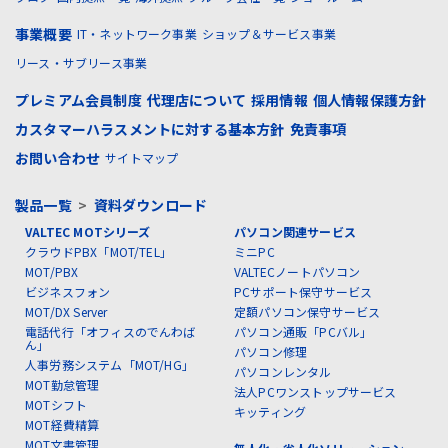
事業概要
IT・ネットワーク事業
ショップ＆サービス事業
リース・サブリース事業
プレミアム会員制度
代理店について
採用情報
個人情報保護方針
カスタマーハラスメントに対する基本方針
免責事項
お問い合わせ
サイトマップ
製品一覧
>
資料ダウンロード
VALTEC MOTシリーズ
パソコン関連サービス
クラウドPBX「MOT/TEL」
ミニPC
MOT/PBX
VALTECノートパソコン
ビジネスフォン
PCサポート保守サービス
MOT/DX Server
定額パソコン保守サービス
電話代行「オフィスのでんわば
パソコン通販「PCバル」
ん」
パソコン修理
人事労務システム「MOT/HG」
パソコンレンタル
MOT勤怠管理
法人PCワンストップサービス
MOTシフト
キッティング
MOT経費精算
MOT文書管理