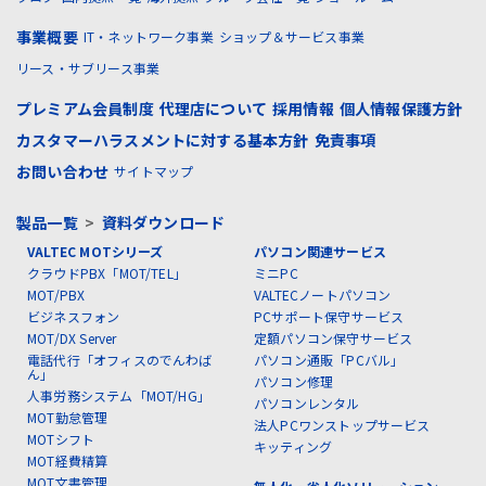
事業概要
IT・ネットワーク事業
ショップ＆サービス事業
リース・サブリース事業
プレミアム会員制度
代理店について
採用情報
個人情報保護方針
カスタマーハラスメントに対する基本方針
免責事項
お問い合わせ
サイトマップ
製品一覧
>
資料ダウンロード
VALTEC MOTシリーズ
パソコン関連サービス
クラウドPBX「MOT/TEL」
ミニPC
MOT/PBX
VALTECノートパソコン
ビジネスフォン
PCサポート保守サービス
MOT/DX Server
定額パソコン保守サービス
電話代行「オフィスのでんわば
パソコン通販「PCバル」
ん」
パソコン修理
人事労務システム「MOT/HG」
パソコンレンタル
MOT勤怠管理
法人PCワンストップサービス
MOTシフト
キッティング
MOT経費精算
MOT文書管理