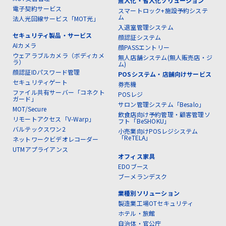
無人化・省人化ソリューション
電子契約サービス
スマートロック+施設予約システ
ム
法人光回線サービス「MOT光」
入退室管理システム
セキュリティ製品・サービス
顔認証システム
AIカメラ
顔PASSエントリー
ウェアラブルカメラ（ボディカメ
無人店舗システム(無人販売店・ジ
ラ）
ム)
顔認証IDパスワード管理
POSシステム・店舗向けサービス
セキュリティゲート
券売機
ファイル共有サーバー「コネクト
POSレジ
ガード」
サロン管理システム「Besalo」
MOT/Secure
飲食店向け予約管理・顧客管理ソ
リモートアクセス「V-Warp」
フト「BeSHOKU」
バルテックスワン2
小売業向けPOSレジシステム
「ReTELA」
ネットワークビデオレコーダー
UTMアプライアンス
オフィス家具
EDOブース
ブーメランデスク
業種別ソリューション
製造業工場OTセキュリティ
ホテル・旅館
自治体・官公庁