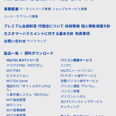
事業概要
IT・ネットワーク事業
ショップ＆サービス事業
リース・サブリース事業
プレミアム会員制度
代理店について
採用情報
個人情報保護方針
カスタマーハラスメントに対する基本方針
免責事項
お問い合わせ
サイトマップ
製品一覧
>
資料ダウンロード
VALTEC MOTシリーズ
パソコン関連サービス
クラウドPBX「MOT/TEL」
ミニPC
MOT/PBX
VALTECノートパソコン
ビジネスフォン
PCサポート保守サービス
MOT/DX Server
定額パソコン保守サービス
電話代行「オフィスのでんわば
パソコン通販「PCバル」
ん」
パソコン修理
人事労務システム「MOT/HG」
パソコンレンタル
MOT勤怠管理
法人PCワンストップサービス
MOTシフト
キッティング
MOT経費精算
MOT文書管理