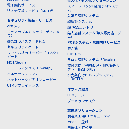
無人化・省人化ソリューション
電子契約サービス
スマートロック+施設予約システ
ム
法人光回線サービス「MOT光」
入退室管理システム
セキュリティ製品・サービス
顔認証システム
AIカメラ
顔PASSエントリー
ウェアラブルカメラ（ボディカメ
無人店舗システム(無人販売店・ジ
ラ）
ム)
顔認証IDパスワード管理
POSシステム・店舗向けサービス
セキュリティゲート
券売機
ファイル共有サーバー「コネクト
POSレジ
ガード」
サロン管理システム「Besalo」
MOT/Secure
飲食店向け予約管理・顧客管理ソ
リモートアクセス「V-Warp」
フト「BeSHOKU」
バルテックスワン2
小売業向けPOSレジシステム
「ReTELA」
ネットワークビデオレコーダー
UTMアプライアンス
オフィス家具
EDOブース
ブーメランデスク
業種別ソリューション
製造業工場OTセキュリティ
ホテル・旅館
自治体・官公庁