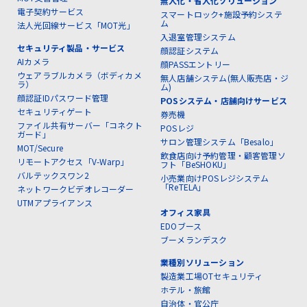
無人化・省人化ソリューション
電子契約サービス
スマートロック+施設予約システ
ム
法人光回線サービス「MOT光」
入退室管理システム
セキュリティ製品・サービス
顔認証システム
AIカメラ
顔PASSエントリー
ウェアラブルカメラ（ボディカメ
無人店舗システム(無人販売店・ジ
ラ）
ム)
顔認証IDパスワード管理
POSシステム・店舗向けサービス
セキュリティゲート
券売機
ファイル共有サーバー「コネクト
POSレジ
ガード」
サロン管理システム「Besalo」
MOT/Secure
飲食店向け予約管理・顧客管理ソ
リモートアクセス「V-Warp」
フト「BeSHOKU」
バルテックスワン2
小売業向けPOSレジシステム
「ReTELA」
ネットワークビデオレコーダー
UTMアプライアンス
オフィス家具
EDOブース
ブーメランデスク
業種別ソリューション
製造業工場OTセキュリティ
ホテル・旅館
自治体・官公庁