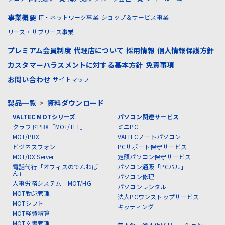
事業概要
IT・ネットワーク事業
ショップ＆サービス事業
リース・サブリース事業
プレミアム会員制度
代理店について
採用情報
個人情報保護方針
カスタマーハラスメントに対する基本方針
免責事項
お問い合わせ
サイトマップ
製品一覧
>
資料ダウンロード
VALTEC MOTシリーズ
パソコン関連サービス
クラウドPBX「MOT/TEL」
ミニPC
MOT/PBX
VALTECノートパソコン
ビジネスフォン
PCサポート保守サービス
MOT/DX Server
定額パソコン保守サービス
電話代行「オフィスのでんわば
パソコン通販「PCバル」
ん」
パソコン修理
人事労務システム「MOT/HG」
パソコンレンタル
MOT勤怠管理
法人PCワンストップサービス
MOTシフト
キッティング
MOT経費精算
MOT文書管理