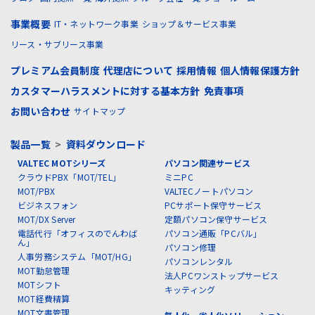
事業概要
IT・ネットワーク事業
ショップ＆サービス事業
リース・サブリース事業
プレミアム会員制度
代理店について
採用情報
個人情報保護方針
カスタマーハラスメントに対する基本方針
免責事項
お問い合わせ
サイトマップ
製品一覧
>
資料ダウンロード
VALTEC MOTシリーズ
パソコン関連サービス
クラウドPBX「MOT/TEL」
ミニPC
MOT/PBX
VALTECノートパソコン
ビジネスフォン
PCサポート保守サービス
MOT/DX Server
定額パソコン保守サービス
電話代行「オフィスのでんわば
パソコン通販「PCバル」
ん」
パソコン修理
人事労務システム「MOT/HG」
パソコンレンタル
MOT勤怠管理
法人PCワンストップサービス
MOTシフト
キッティング
MOT経費精算
MOT文書管理