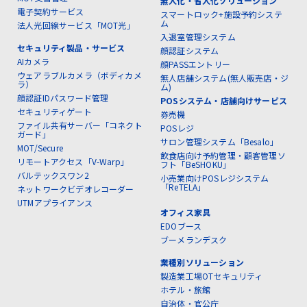
無人化・省人化ソリューション
電子契約サービス
スマートロック+施設予約システ
ム
法人光回線サービス「MOT光」
入退室管理システム
セキュリティ製品・サービス
顔認証システム
AIカメラ
顔PASSエントリー
ウェアラブルカメラ（ボディカメ
無人店舗システム(無人販売店・ジ
ラ）
ム)
顔認証IDパスワード管理
POSシステム・店舗向けサービス
セキュリティゲート
券売機
ファイル共有サーバー「コネクト
POSレジ
ガード」
サロン管理システム「Besalo」
MOT/Secure
飲食店向け予約管理・顧客管理ソ
リモートアクセス「V-Warp」
フト「BeSHOKU」
バルテックスワン2
小売業向けPOSレジシステム
「ReTELA」
ネットワークビデオレコーダー
UTMアプライアンス
オフィス家具
EDOブース
ブーメランデスク
業種別ソリューション
製造業工場OTセキュリティ
ホテル・旅館
自治体・官公庁