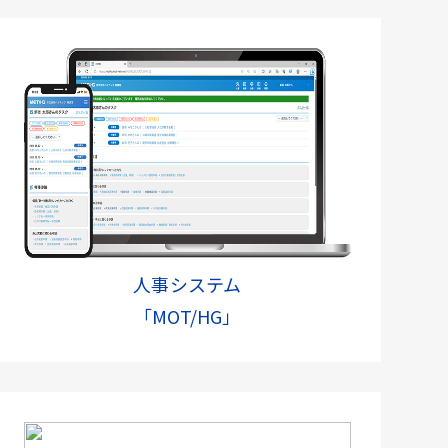
人事システム
「MOT/HG」