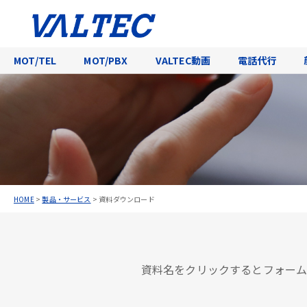
MOT/TEL
MOT/PBX
VALTEC動画
電話代行
HOME
>
製品・サービス
>
資料ダウンロード
資料名をクリックするとフォーム