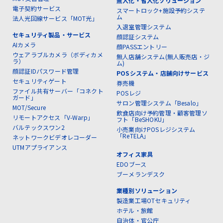
無人化・省人化ソリューション
電子契約サービス
スマートロック+施設予約システ
ム
法人光回線サービス「MOT光」
入退室管理システム
セキュリティ製品・サービス
顔認証システム
AIカメラ
顔PASSエントリー
ウェアラブルカメラ（ボディカメ
無人店舗システム(無人販売店・ジ
ラ）
ム)
顔認証IDパスワード管理
POSシステム・店舗向けサービス
セキュリティゲート
券売機
ファイル共有サーバー「コネクト
POSレジ
ガード」
サロン管理システム「Besalo」
MOT/Secure
飲食店向け予約管理・顧客管理ソ
リモートアクセス「V-Warp」
フト「BeSHOKU」
バルテックスワン2
小売業向けPOSレジシステム
「ReTELA」
ネットワークビデオレコーダー
UTMアプライアンス
オフィス家具
EDOブース
ブーメランデスク
業種別ソリューション
製造業工場OTセキュリティ
ホテル・旅館
自治体・官公庁