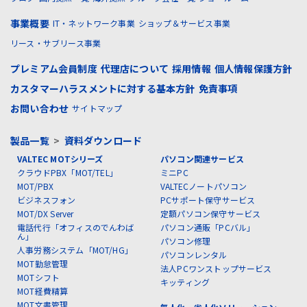
事業概要
IT・ネットワーク事業
ショップ＆サービス事業
リース・サブリース事業
プレミアム会員制度
代理店について
採用情報
個人情報保護方針
カスタマーハラスメントに対する基本方針
免責事項
お問い合わせ
サイトマップ
製品一覧
>
資料ダウンロード
VALTEC MOTシリーズ
パソコン関連サービス
クラウドPBX「MOT/TEL」
ミニPC
MOT/PBX
VALTECノートパソコン
ビジネスフォン
PCサポート保守サービス
MOT/DX Server
定額パソコン保守サービス
電話代行「オフィスのでんわば
パソコン通販「PCバル」
ん」
パソコン修理
人事労務システム「MOT/HG」
パソコンレンタル
MOT勤怠管理
法人PCワンストップサービス
MOTシフト
キッティング
MOT経費精算
MOT文書管理