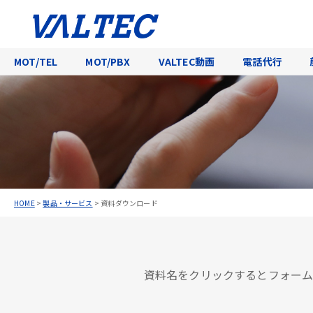
MOT/TEL
MOT/PBX
VALTEC動画
電話代行
HOME
>
製品・サービス
>
資料ダウンロード
資料名をクリックするとフォーム