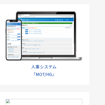
人事システム
「MOT/HG」