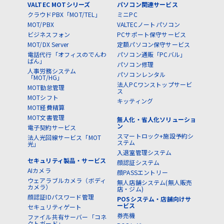
VALTEC MOTシリーズ
パソコン関連サービス
クラウドPBX「MOT/TEL」
ミニPC
MOT/PBX
VALTECノートパソコン
ビジネスフォン
PCサポート保守サービス
MOT/DX Server
定額パソコン保守サービス
電話代行「オフィスのでんわ
パソコン通販「PCバル」
ばん」
パソコン修理
人事労務システム
パソコンレンタル
「MOT/HG」
法人PCワンストップサービ
MOT勤怠管理
ス
MOTシフト
キッティング
MOT経費精算
MOT文書管理
無人化・省人化ソリューショ
ン
電子契約サービス
スマートロック+施設予約シ
法人光回線サービス「MOT
ステム
光」
入退室管理システム
セキュリティ製品・サービス
顔認証システム
AIカメラ
顔PASSエントリー
ウェアラブルカメラ（ボディ
無人店舗システム(無人販売
カメラ）
店・ジム)
顔認証IDパスワード管理
POSシステム・店舗向けサ
ービス
セキュリティゲート
券売機
ファイル共有サーバー「コネ
クトガード」