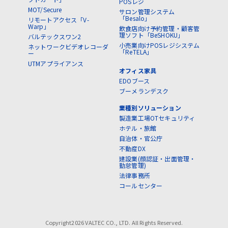
POSレジ
MOT/Secure
サロン管理システム
「Besalo」
リモートアクセス「V-
Warp」
飲食店向け予約管理・顧客管
理ソフト「BeSHOKU」
バルテックスワン2
小売業向けPOSレジシステム
ネットワークビデオレコーダ
「ReTELA」
ー
UTMアプライアンス
オフィス家具
EDOブース
ブーメランデスク
業種別ソリューション
製造業工場OTセキュリティ
ホテル・旅館
自治体・官公庁
不動産DX
建設業(顔認証・出面管理・
勤怠管理)
法律事務所
コールセンター
Copyright2026 VALTEC CO., LTD. All Rights Reserved.