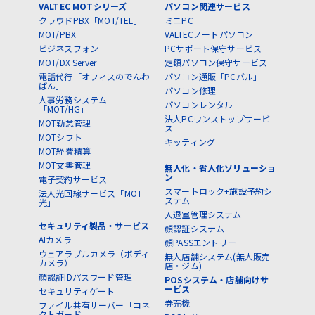
VALTEC MOTシリーズ
パソコン関連サービス
クラウドPBX「MOT/TEL」
ミニPC
MOT/PBX
VALTECノートパソコン
ビジネスフォン
PCサポート保守サービス
MOT/DX Server
定額パソコン保守サービス
電話代行「オフィスのでんわ
パソコン通販「PCバル」
ばん」
パソコン修理
人事労務システム
パソコンレンタル
「MOT/HG」
法人PCワンストップサービ
MOT勤怠管理
ス
MOTシフト
キッティング
MOT経費精算
MOT文書管理
無人化・省人化ソリューショ
ン
電子契約サービス
スマートロック+施設予約シ
法人光回線サービス「MOT
ステム
光」
入退室管理システム
セキュリティ製品・サービス
顔認証システム
AIカメラ
顔PASSエントリー
ウェアラブルカメラ（ボディ
無人店舗システム(無人販売
カメラ）
店・ジム)
顔認証IDパスワード管理
POSシステム・店舗向けサ
ービス
セキュリティゲート
券売機
ファイル共有サーバー「コネ
クトガード」