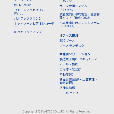
POSレジ
MOT/Secure
サロン管理システム
「Besalo」
リモートアクセス「V-
Warp」
飲食店向け予約管理・顧客管
理ソフト「BeSHOKU」
バルテックスワン2
小売業向けPOSレジシステム
ネットワークビデオレコーダ
「ReTELA」
ー
UTMアプライアンス
オフィス家具
EDOブース
ブーメランデスク
業種別ソリューション
製造業工場OTセキュリティ
ホテル・旅館
自治体・官公庁
不動産DX
建設業(顔認証・出面管理・
勤怠管理)
法律事務所
コールセンター
Copyright2026 VALTEC CO., LTD. All Rights Reserved.