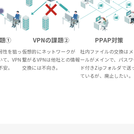
課題①
VPNの課題②
PPAP対策
弱性を狙っ
仮想的にネットワークが
社内ファイルの交換はメ
て、VPN
繋がるVPNは他社との情報
ールがメインで、パスワ
不安。
交換には不向き。
ド付きZipフォルダで送
ているが、廃止したい。