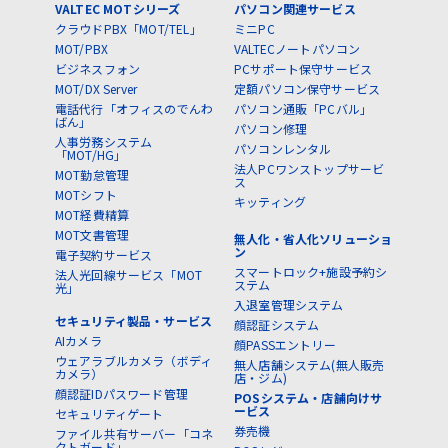
VALTEC MOTシリーズ
パソコン関連サービス
クラウドPBX「MOT/TEL」
ミニPC
MOT/PBX
VALTECノートパソコン
ビジネスフォン
PCサポート保守サービス
MOT/DX Server
定額パソコン保守サービス
電話代行「オフィスのでんわ
パソコン通販「PCバル」
ばん」
パソコン修理
人事労務システム
パソコンレンタル
「MOT/HG」
法人PCワンストップサービ
MOT勤怠管理
ス
MOTシフト
キッティング
MOT経費精算
MOT文書管理
無人化・省人化ソリューショ
ン
電子契約サービス
スマートロック+施設予約シ
法人光回線サービス「MOT
ステム
光」
入退室管理システム
セキュリティ製品・サービス
顔認証システム
AIカメラ
顔PASSエントリー
ウェアラブルカメラ（ボディ
無人店舗システム(無人販売
カメラ）
店・ジム)
顔認証IDパスワード管理
POSシステム・店舗向けサ
ービス
セキュリティゲート
券売機
ファイル共有サーバー「コネ
クトガード」