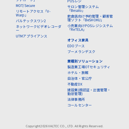
POSレジ
MOT/Secure
サロン管理システム
「Besalo」
リモートアクセス「V-
Warp」
飲食店向け予約管理・顧客管
理ソフト「BeSHOKU」
バルテックスワン2
小売業向けPOSレジシステム
ネットワークビデオレコーダ
「ReTELA」
ー
UTMアプライアンス
オフィス家具
EDOブース
ブーメランデスク
業種別ソリューション
製造業工場OTセキュリティ
ホテル・旅館
自治体・官公庁
不動産DX
建設業(顔認証・出面管理・
勤怠管理)
法律事務所
コールセンター
Copyright2026 VALTEC CO., LTD. All Rights Reserved.