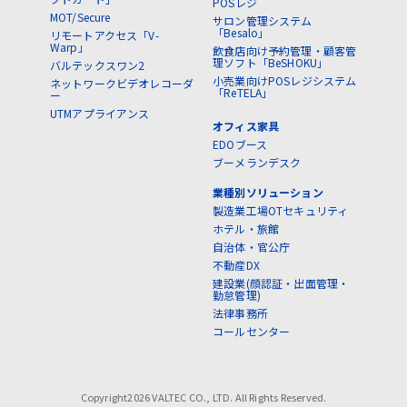
POSレジ
MOT/Secure
サロン管理システム
「Besalo」
リモートアクセス「V-
Warp」
飲食店向け予約管理・顧客管
理ソフト「BeSHOKU」
バルテックスワン2
小売業向けPOSレジシステム
ネットワークビデオレコーダ
「ReTELA」
ー
UTMアプライアンス
オフィス家具
EDOブース
ブーメランデスク
業種別ソリューション
製造業工場OTセキュリティ
ホテル・旅館
自治体・官公庁
不動産DX
建設業(顔認証・出面管理・
勤怠管理)
法律事務所
コールセンター
Copyright2026 VALTEC CO., LTD. All Rights Reserved.