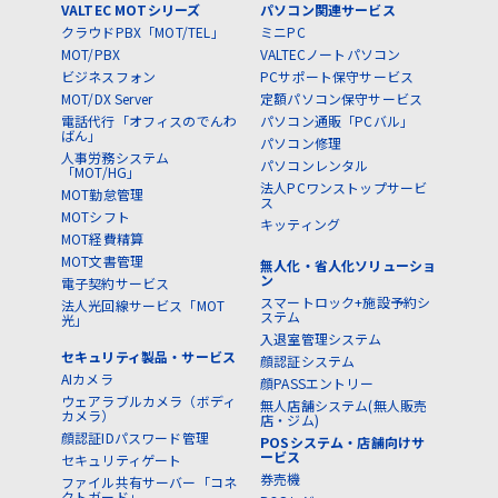
VALTEC MOTシリーズ
パソコン関連サービス
クラウドPBX「MOT/TEL」
ミニPC
MOT/PBX
VALTECノートパソコン
ビジネスフォン
PCサポート保守サービス
MOT/DX Server
定額パソコン保守サービス
電話代行「オフィスのでんわ
パソコン通販「PCバル」
ばん」
パソコン修理
人事労務システム
パソコンレンタル
「MOT/HG」
法人PCワンストップサービ
MOT勤怠管理
ス
MOTシフト
キッティング
MOT経費精算
MOT文書管理
無人化・省人化ソリューショ
ン
電子契約サービス
スマートロック+施設予約シ
法人光回線サービス「MOT
ステム
光」
入退室管理システム
セキュリティ製品・サービス
顔認証システム
AIカメラ
顔PASSエントリー
ウェアラブルカメラ（ボディ
無人店舗システム(無人販売
カメラ）
店・ジム)
顔認証IDパスワード管理
POSシステム・店舗向けサ
ービス
セキュリティゲート
券売機
ファイル共有サーバー「コネ
クトガード」