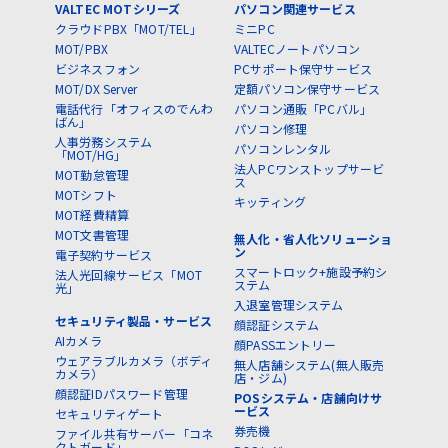
VALTEC MOTシリーズ
パソコン関連サービス
クラウドPBX「MOT/TEL」
ミニPC
MOT/PBX
VALTECノートパソコン
ビジネスフォン
PCサポート保守サービス
MOT/DX Server
定額パソコン保守サービス
電話代行「オフィスのでんわ
パソコン通販「PCバル」
ばん」
パソコン修理
人事労務システム
パソコンレンタル
「MOT/HG」
法人PCワンストップサービ
MOT勤怠管理
ス
MOTシフト
キッティング
MOT経費精算
MOT文書管理
無人化・省人化ソリューショ
ン
電子契約サービス
スマートロック+施設予約シ
法人光回線サービス「MOT
ステム
光」
入退室管理システム
セキュリティ製品・サービス
顔認証システム
AIカメラ
顔PASSエントリー
ウェアラブルカメラ（ボディ
無人店舗システム(無人販売
カメラ）
店・ジム)
顔認証IDパスワード管理
POSシステム・店舗向けサ
ービス
セキュリティゲート
券売機
ファイル共有サーバー「コネ
クトガード」