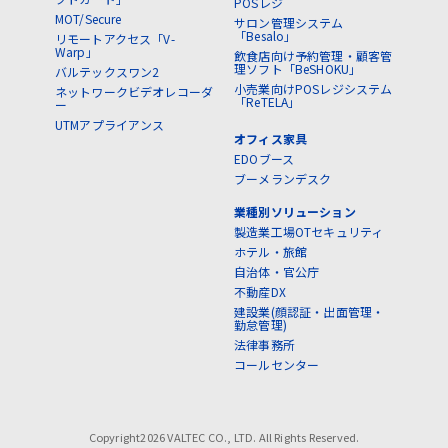
POSレジ
MOT/Secure
サロン管理システム
「Besalo」
リモートアクセス「V-
Warp」
飲食店向け予約管理・顧客管
理ソフト「BeSHOKU」
バルテックスワン2
小売業向けPOSレジシステム
ネットワークビデオレコーダ
「ReTELA」
ー
UTMアプライアンス
オフィス家具
EDOブース
ブーメランデスク
業種別ソリューション
製造業工場OTセキュリティ
ホテル・旅館
自治体・官公庁
不動産DX
建設業(顔認証・出面管理・
勤怠管理)
法律事務所
コールセンター
Copyright2026 VALTEC CO., LTD. All Rights Reserved.