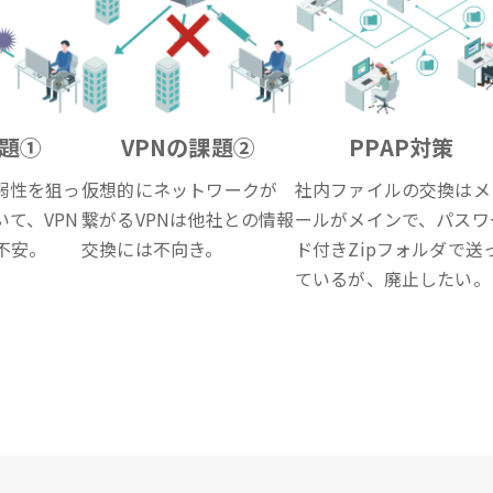
課題①
VPNの課題②
PPAP対策
弱性を狙っ
仮想的にネットワークが
社内ファイルの交換はメ
て、VPN
繋がるVPNは他社との情報
ールがメインで、パスワ
不安。
交換には不向き。
ド付きZipフォルダで送
ているが、廃止したい。