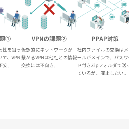
課題①
VPNの課題②
PPAP対策
弱性を狙っ
仮想的にネットワークが
社内ファイルの交換はメ
て、VPN
繋がるVPNは他社との情報
ールがメインで、パスワ
不安。
交換には不向き。
ド付きZipフォルダで送
ているが、廃止したい。