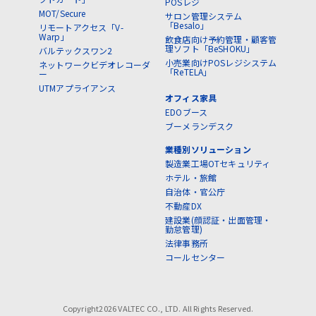
POSレジ
MOT/Secure
サロン管理システム
「Besalo」
リモートアクセス「V-
Warp」
飲食店向け予約管理・顧客管
理ソフト「BeSHOKU」
バルテックスワン2
小売業向けPOSレジシステム
ネットワークビデオレコーダ
「ReTELA」
ー
UTMアプライアンス
オフィス家具
EDOブース
ブーメランデスク
業種別ソリューション
製造業工場OTセキュリティ
ホテル・旅館
自治体・官公庁
不動産DX
建設業(顔認証・出面管理・
勤怠管理)
法律事務所
コールセンター
Copyright2026 VALTEC CO., LTD. All Rights Reserved.