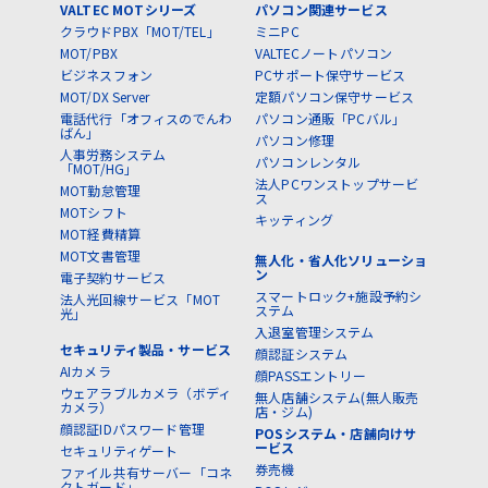
VALTEC MOTシリーズ
パソコン関連サービス
クラウドPBX「MOT/TEL」
ミニPC
MOT/PBX
VALTECノートパソコン
ビジネスフォン
PCサポート保守サービス
MOT/DX Server
定額パソコン保守サービス
電話代行「オフィスのでんわ
パソコン通販「PCバル」
ばん」
パソコン修理
人事労務システム
パソコンレンタル
「MOT/HG」
法人PCワンストップサービ
MOT勤怠管理
ス
MOTシフト
キッティング
MOT経費精算
MOT文書管理
無人化・省人化ソリューショ
ン
電子契約サービス
スマートロック+施設予約シ
法人光回線サービス「MOT
ステム
光」
入退室管理システム
セキュリティ製品・サービス
顔認証システム
AIカメラ
顔PASSエントリー
ウェアラブルカメラ（ボディ
無人店舗システム(無人販売
カメラ）
店・ジム)
顔認証IDパスワード管理
POSシステム・店舗向けサ
ービス
セキュリティゲート
券売機
ファイル共有サーバー「コネ
クトガード」