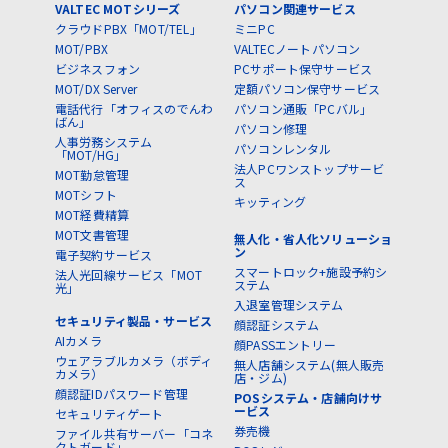
VALTEC MOTシリーズ
パソコン関連サービス
クラウドPBX「MOT/TEL」
ミニPC
MOT/PBX
VALTECノートパソコン
ビジネスフォン
PCサポート保守サービス
MOT/DX Server
定額パソコン保守サービス
電話代行「オフィスのでんわ
パソコン通販「PCバル」
ばん」
パソコン修理
人事労務システム
パソコンレンタル
「MOT/HG」
法人PCワンストップサービ
MOT勤怠管理
ス
MOTシフト
キッティング
MOT経費精算
MOT文書管理
無人化・省人化ソリューショ
ン
電子契約サービス
スマートロック+施設予約シ
法人光回線サービス「MOT
ステム
光」
入退室管理システム
セキュリティ製品・サービス
顔認証システム
AIカメラ
顔PASSエントリー
ウェアラブルカメラ（ボディ
無人店舗システム(無人販売
カメラ）
店・ジム)
顔認証IDパスワード管理
POSシステム・店舗向けサ
ービス
セキュリティゲート
券売機
ファイル共有サーバー「コネ
クトガード」