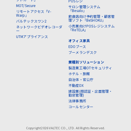
POSレジ
MOT/Secure
サロン管理システム
「Besalo」
リモートアクセス「V-
Warp」
飲食店向け予約管理・顧客管
理ソフト「BeSHOKU」
バルテックスワン2
小売業向けPOSレジシステム
ネットワークビデオレコーダ
「ReTELA」
ー
UTMアプライアンス
オフィス家具
EDOブース
ブーメランデスク
業種別ソリューション
製造業工場OTセキュリティ
ホテル・旅館
自治体・官公庁
不動産DX
建設業(顔認証・出面管理・
勤怠管理)
法律事務所
コールセンター
Copyright2026 VALTEC CO., LTD. All Rights Reserved.