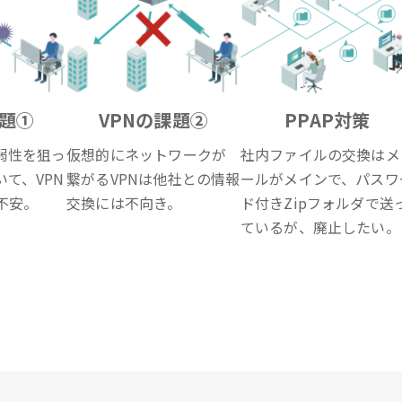
課題①
VPNの課題②
PPAP対策
弱性を狙っ
仮想的にネットワークが
社内ファイルの交換はメ
て、VPN
繋がるVPNは他社との情報
ールがメインで、パスワ
不安。
交換には不向き。
ド付きZipフォルダで送
ているが、廃止したい。