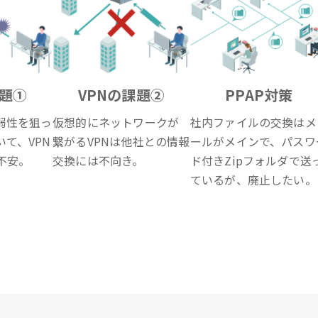
課題①
VPNの課題②
PPAP対策
弱性を狙っ
仮想的にネットワークが
社内ファイルの交換はメ
て、VPN
繋がるVPNは他社との情報
ールがメインで、パスワ
不安。
交換には不向き。
ド付きZipフォルダで送
ているが、廃止したい。