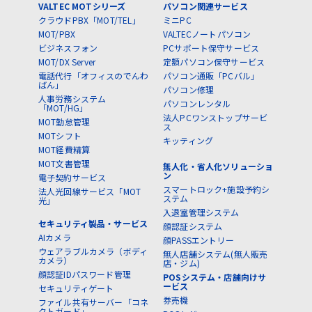
VALTEC MOTシリーズ
パソコン関連サービス
クラウドPBX「MOT/TEL」
ミニPC
MOT/PBX
VALTECノートパソコン
ビジネスフォン
PCサポート保守サービス
MOT/DX Server
定額パソコン保守サービス
電話代行「オフィスのでんわ
パソコン通販「PCバル」
ばん」
パソコン修理
人事労務システム
パソコンレンタル
「MOT/HG」
法人PCワンストップサービ
MOT勤怠管理
ス
MOTシフト
キッティング
MOT経費精算
MOT文書管理
無人化・省人化ソリューショ
ン
電子契約サービス
スマートロック+施設予約シ
法人光回線サービス「MOT
ステム
光」
入退室管理システム
セキュリティ製品・サービス
顔認証システム
AIカメラ
顔PASSエントリー
ウェアラブルカメラ（ボディ
無人店舗システム(無人販売
カメラ）
店・ジム)
顔認証IDパスワード管理
POSシステム・店舗向けサ
ービス
セキュリティゲート
券売機
ファイル共有サーバー「コネ
クトガード」