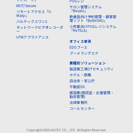
POSレジ
MOT/Secure
サロン管理システム
「Besalo」
リモートアクセス「V-
Warp」
飲食店向け予約管理・顧客管
理ソフト「BeSHOKU」
バルテックスワン2
小売業向けPOSレジシステム
ネットワークビデオレコーダ
「ReTELA」
ー
UTMアプライアンス
オフィス家具
EDOブース
ブーメランデスク
業種別ソリューション
製造業工場OTセキュリティ
ホテル・旅館
自治体・官公庁
不動産DX
建設業(顔認証・出面管理・
勤怠管理)
法律事務所
コールセンター
Copyright2026 VALTEC CO., LTD. All Rights Reserved.