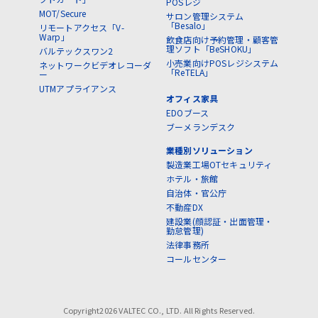
POSレジ
MOT/Secure
サロン管理システム
「Besalo」
リモートアクセス「V-
Warp」
飲食店向け予約管理・顧客管
理ソフト「BeSHOKU」
バルテックスワン2
小売業向けPOSレジシステム
ネットワークビデオレコーダ
「ReTELA」
ー
UTMアプライアンス
オフィス家具
EDOブース
ブーメランデスク
業種別ソリューション
製造業工場OTセキュリティ
ホテル・旅館
自治体・官公庁
不動産DX
建設業(顔認証・出面管理・
勤怠管理)
法律事務所
コールセンター
Copyright2026 VALTEC CO., LTD. All Rights Reserved.