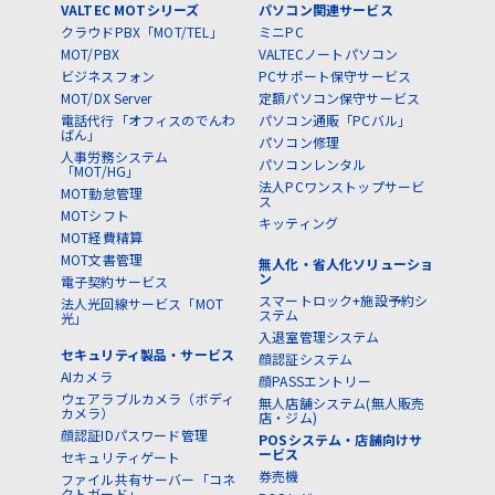
VALTEC MOTシリーズ
パソコン関連サービス
クラウドPBX「MOT/TEL」
ミニPC
MOT/PBX
VALTECノートパソコン
ビジネスフォン
PCサポート保守サービス
MOT/DX Server
定額パソコン保守サービス
電話代行「オフィスのでんわ
パソコン通販「PCバル」
ばん」
パソコン修理
人事労務システム
パソコンレンタル
「MOT/HG」
法人PCワンストップサービ
MOT勤怠管理
ス
MOTシフト
キッティング
MOT経費精算
MOT文書管理
無人化・省人化ソリューショ
ン
電子契約サービス
スマートロック+施設予約シ
法人光回線サービス「MOT
ステム
光」
入退室管理システム
セキュリティ製品・サービス
顔認証システム
AIカメラ
顔PASSエントリー
ウェアラブルカメラ（ボディ
無人店舗システム(無人販売
カメラ）
店・ジム)
顔認証IDパスワード管理
POSシステム・店舗向けサ
ービス
セキュリティゲート
券売機
ファイル共有サーバー「コネ
クトガード」