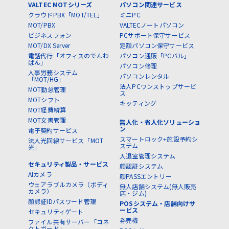
VALTEC MOTシリーズ
パソコン関連サービス
クラウドPBX「MOT/TEL」
ミニPC
MOT/PBX
VALTECノートパソコン
ビジネスフォン
PCサポート保守サービス
MOT/DX Server
定額パソコン保守サービス
電話代行「オフィスのでんわ
パソコン通販「PCバル」
ばん」
パソコン修理
人事労務システム
パソコンレンタル
「MOT/HG」
法人PCワンストップサービ
MOT勤怠管理
ス
MOTシフト
キッティング
MOT経費精算
MOT文書管理
無人化・省人化ソリューショ
ン
電子契約サービス
スマートロック+施設予約シ
法人光回線サービス「MOT
ステム
光」
入退室管理システム
セキュリティ製品・サービス
顔認証システム
AIカメラ
顔PASSエントリー
ウェアラブルカメラ（ボディ
無人店舗システム(無人販売
カメラ）
店・ジム)
顔認証IDパスワード管理
POSシステム・店舗向けサ
ービス
セキュリティゲート
券売機
ファイル共有サーバー「コネ
クトガード」