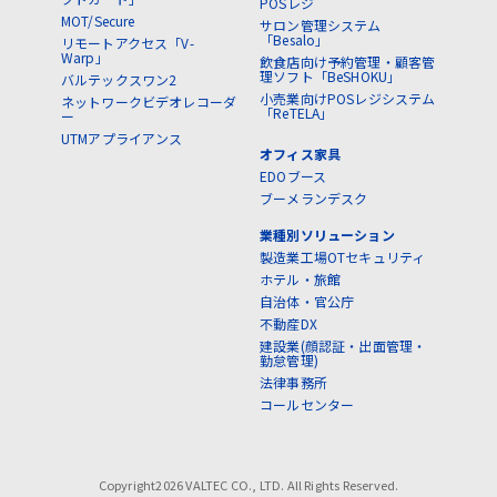
POSレジ
MOT/Secure
サロン管理システム
「Besalo」
リモートアクセス「V-
Warp」
飲食店向け予約管理・顧客管
理ソフト「BeSHOKU」
バルテックスワン2
小売業向けPOSレジシステム
ネットワークビデオレコーダ
「ReTELA」
ー
UTMアプライアンス
オフィス家具
EDOブース
ブーメランデスク
業種別ソリューション
製造業工場OTセキュリティ
ホテル・旅館
自治体・官公庁
不動産DX
建設業(顔認証・出面管理・
勤怠管理)
法律事務所
コールセンター
Copyright2026 VALTEC CO., LTD. All Rights Reserved.