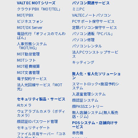
VALTEC MOTシリーズ
パソコン関連サービス
クラウドPBX「MOT/TEL」
ミニPC
MOT/PBX
VALTECノートパソコン
ビジネスフォン
PCサポート保守サービス
MOT/DX Server
定額パソコン保守サービス
電話代行「オフィスのでんわ
パソコン通販「PCバル」
ばん」
パソコン修理
人事労務システム
パソコンレンタル
「MOT/HG」
法人PCワンストップサービ
MOT勤怠管理
ス
MOTシフト
キッティング
MOT経費精算
MOT文書管理
無人化・省人化ソリューショ
ン
電子契約サービス
スマートロック+施設予約シ
法人光回線サービス「MOT
ステム
光」
入退室管理システム
セキュリティ製品・サービス
顔認証システム
AIカメラ
顔PASSエントリー
ウェアラブルカメラ（ボディ
無人店舗システム(無人販売
カメラ）
店・ジム)
顔認証IDパスワード管理
POSシステム・店舗向けサ
ービス
セキュリティゲート
券売機
ファイル共有サーバー「コネ
クトガード」