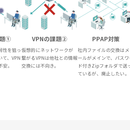
課題①
VPNの課題②
PPAP対策
弱性を狙っ
仮想的にネットワークが
社内ファイルの交換はメ
て、VPN
繋がるVPNは他社との情報
ールがメインで、パスワ
不安。
交換には不向き。
ド付きZipフォルダで送
ているが、廃止したい。