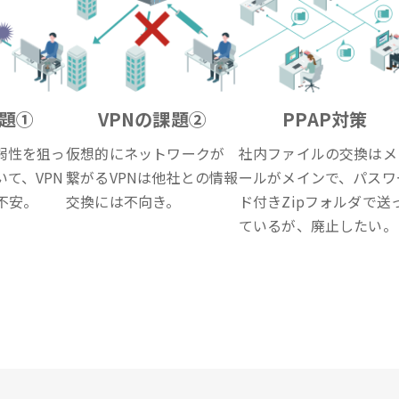
課題①
VPNの課題②
PPAP対策
弱性を狙っ
仮想的にネットワークが
社内ファイルの交換はメ
て、VPN
繋がるVPNは他社との情報
ールがメインで、パスワ
不安。
交換には不向き。
ド付きZipフォルダで送
ているが、廃止したい。