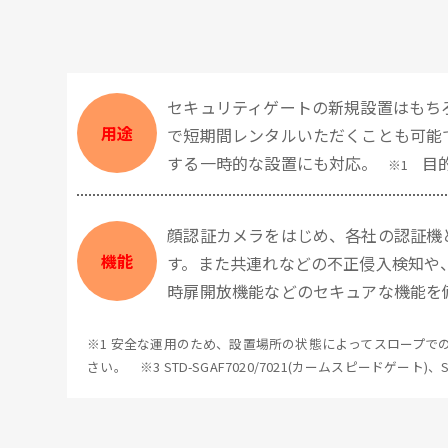
セキュリティゲートの新規設置はもち
用途
で短期間レンタルいただくことも可能
する一時的な設置にも対応。
目
※1
顔認証カメラをはじめ、各社の認証機
機能
す。また共連れなどの不正侵入検知や
時扉開放機能などのセキュアな機能を
※1 安全な運用のため、設置場所の状態によってスロープでの
さい。 ※3 STD-SGAF7020/7021(カームスピードゲート)