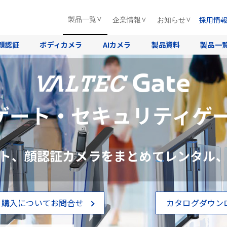
採用情
製品一覧
企業情報
お知らせ
顔認証
ボディカメラ
AIカメラ
製品資料
製品一
ゲート・セキュリティゲー
ト、顔認証カメラをまとめてレンタル
・購入についてお問合せ
カタログダウン