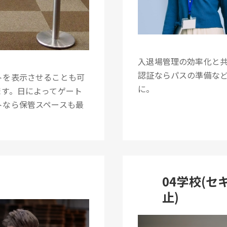
入退場管理の効率化と
認証ならパスの準備な
トを表示させることも可
に。
ます。日によってゲート
トなら保管スペースも最
04学校(
止)