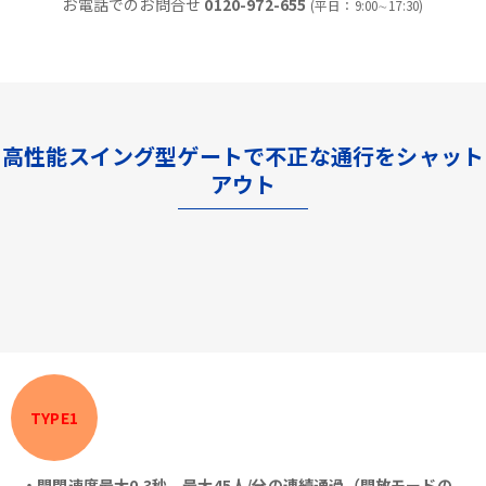
お電話でのお問合せ
0120-972-655
(平日：9:00∼17:30)
高性能スイング型ゲートで不正な通行をシャット
アウト
TYPE1
・開閉速度最大0.3秒、最大45人/分の連続通過（開放モードの