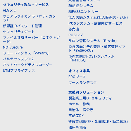
セキュリティ製品・サービス
顔認証システム
AIカメラ
顔PASSエントリー
ウェアラブルカメラ（ボディカメ
無人店舗システム(無人販売店・ジム)
ラ）
POSシステム・店舗向けサービス
顔認証IDパスワード管理
券売機
セキュリティゲート
POSレジ
ファイル共有サーバー「コネクトガ
サロン管理システム「Besalo」
ード」
飲食店向け予約管理・顧客管理ソフ
MOT/Secure
ト「BeSHOKU」
リモートアクセス「V-Warp」
小売業向けPOSレジシステム
バルテックスワン2
「ReTELA」
ネットワークビデオレコーダー
UTMアプライアンス
オフィス家具
EDOブース
ブーメランデスク
業種別ソリューション
製造業工場OTセキュリティ
ホテル・旅館
自治体・官公庁
不動産DX
建設業(顔認証・出面管理・勤怠管理)
法律事務所