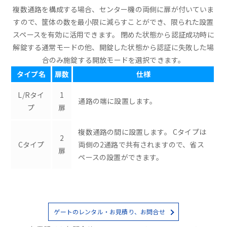
複数通路を構成する場合、センター機の両側に扉が付いていま
すので、筐体の数を最小限に減らすことができ、限られた設置
スペースを有効に活用できます。 閉めた状態から認証成功時に
解錠する通常モードの他、開錠した状態から認証に失敗した場
合のみ施錠する開放モードを選択できます。
タイプ名
扉数
仕様
L/Rタイ
1
通路の端に設置します。
プ
扉
複数通路の間に設置します。 Cタイプは
2
Cタイプ
両側の2通路で共有されますので、省ス
扉
ペースの設置ができます。
ゲートのレンタル・お見積り、お問合せ