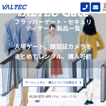
ME
フラッパーゲート・セキュリ
ティゲート 製品一覧
入場ゲート、顔認証カメラを
まとめてレンタル、購入可能
ゲートレンタル・購入についてお問合せ
0120-972-655
(平日：9:00∼17:30)