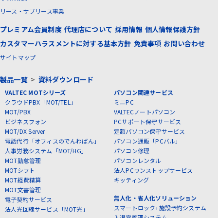
リース・サブリース事業
プレミアム会員制度
代理店について
採用情報
個人情報保護方針
カスタマーハラスメントに対する基本方針
免責事項
お問い合わせ
サイトマップ
製品一覧
>
資料ダウンロード
VALTEC MOTシリーズ
パソコン関連サービス
クラウドPBX「MOT/TEL」
ミニPC
MOT/PBX
VALTECノートパソコン
ビジネスフォン
PCサポート保守サービス
MOT/DX Server
定額パソコン保守サービス
電話代行「オフィスのでんわばん」
パソコン通販「PCバル」
人事労務システム「MOT/HG」
パソコン修理
MOT勤怠管理
パソコンレンタル
MOTシフト
法人PCワンストップサービス
MOT経費精算
キッティング
MOT文書管理
無人化・省人化ソリューション
電子契約サービス
スマートロック+施設予約システム
法人光回線サービス「MOT光」
入退室管理システム