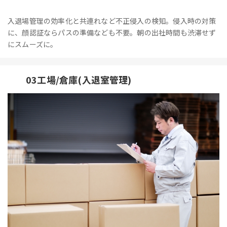
入退場管理の効率化と共連れなど不正侵入の検知。侵入時の対策
に、顔認証ならパスの準備なども不要。朝の出社時間も渋滞せず
にスムーズに。
03工場/倉庫(入退室管理)