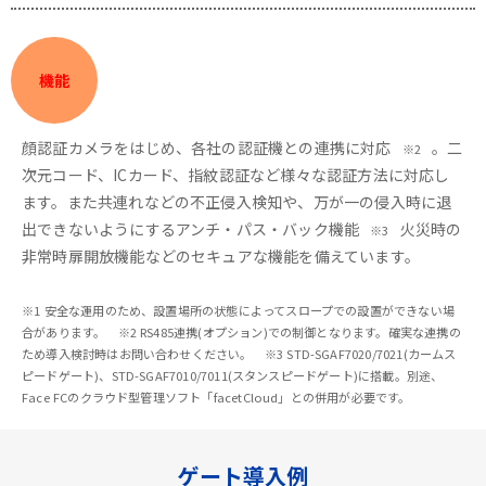
機能
顔認証カメラをはじめ、各社の認証機との連携に対応
。二
※2
次元コード、ICカード、指紋認証など様々な認証方法に対応し
ます。また共連れなどの不正侵入検知や、万が一の侵入時に退
出できないようにするアンチ・パス・バック機能
火災時の
※3
非常時扉開放機能などのセキュアな機能を備えています。
※1 安全な運用のため、設置場所の状態によってスロープでの設置ができない場
合があります。 ※2 RS485連携(オプション)での制御となります。確実な連携の
ため導入検討時はお問い合わせください。 ※3 STD-SGAF7020/7021(カームス
ピードゲート)、STD-SGAF7010/7011(スタンスピードゲート)に搭載。別途、
Face FCのクラウド型管理ソフト「facetCloud」との併用が必要です。
ゲート導入例