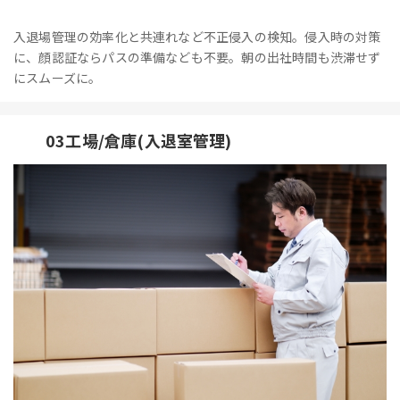
入退場管理の効率化と共連れなど不正侵入の検知。侵入時の対策
に、顔認証ならパスの準備なども不要。朝の出社時間も渋滞せず
にスムーズに。
03工場/倉庫(入退室管理)