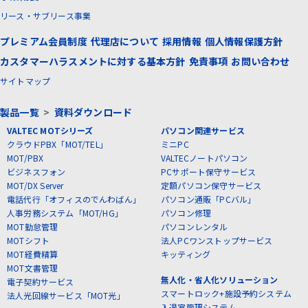
リース・サブリース事業
プレミアム会員制度
代理店について
採用情報
個人情報保護方針
カスタマーハラスメントに対する基本方針
免責事項
お問い合わせ
サイトマップ
製品一覧
>
資料ダウンロード
VALTEC MOTシリーズ
パソコン関連サービス
クラウドPBX「MOT/TEL」
ミニPC
MOT/PBX
VALTECノートパソコン
ビジネスフォン
PCサポート保守サービス
MOT/DX Server
定額パソコン保守サービス
電話代行「オフィスのでんわばん」
パソコン通販「PCバル」
人事労務システム「MOT/HG」
パソコン修理
MOT勤怠管理
パソコンレンタル
MOTシフト
法人PCワンストップサービス
MOT経費精算
キッティング
MOT文書管理
無人化・省人化ソリューション
電子契約サービス
スマートロック+施設予約システム
法人光回線サービス「MOT光」
入退室管理システム