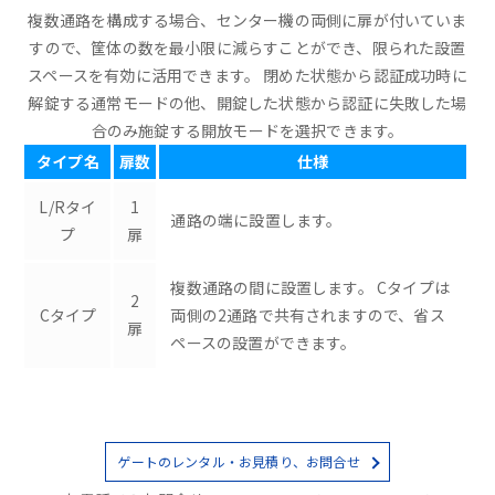
複数通路を構成する場合、センター機の両側に扉が付いていま
すので、筐体の数を最小限に減らすことができ、限られた設置
スペースを有効に活用できます。 閉めた状態から認証成功時に
解錠する通常モードの他、開錠した状態から認証に失敗した場
合のみ施錠する開放モードを選択できます。
タイプ名
扉数
仕様
L/Rタイ
1
通路の端に設置します。
プ
扉
複数通路の間に設置します。 Cタイプは
2
Cタイプ
両側の2通路で共有されますので、省ス
扉
ペースの設置ができます。
ゲートのレンタル・お見積り、お問合せ