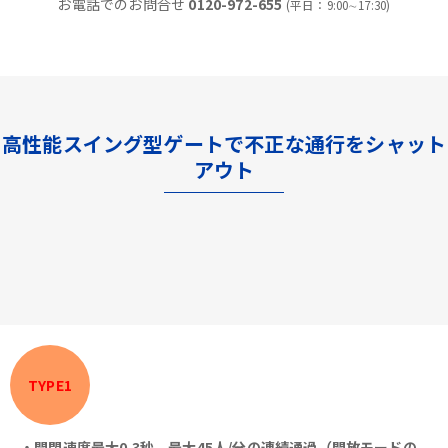
お電話でのお問合せ
0120-972-655
(平日：9:00∼17:30)
高性能スイング型ゲートで不正な通行をシャット
アウト
TYPE1
・開閉速度最大0.3秒、最大45人/分の連続通過（開放モードの