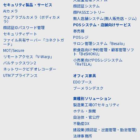
セキュリティ製品・サービス
顔認証システム
AIカメラ
顔PASSエントリー
ウェアラブルカメラ（ボディカメ
無人店舗システム(無人販売店・ジム)
ラ）
POSシステム・店舗向けサービス
顔認証IDパスワード管理
券売機
セキュリティゲート
POSレジ
ファイル共有サーバー「コネクトガ
サロン管理システム「Besalo」
ード」
飲食店向け予約管理・顧客管理ソフ
MOT/Secure
ト「BeSHOKU」
リモートアクセス「V-Warp」
小売業向けPOSレジシステム
バルテックスワン2
「ReTELA」
ネットワークビデオレコーダー
UTMアプライアンス
オフィス家具
EDOブース
ブーメランデスク
業種別ソリューション
製造業工場OTセキュリティ
ホテル・旅館
自治体・官公庁
不動産DX
建設業(顔認証・出面管理・勤怠管理)
法律事務所