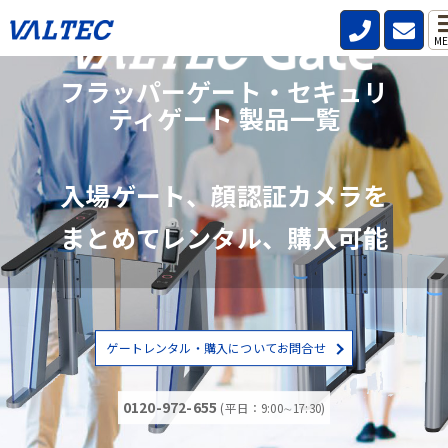
ME
フラッパーゲート・セキュリ
ティゲート 製品一覧
入場ゲート、顔認証カメラを
まとめてレンタル、購入可能
ゲートレンタル・購入についてお問合せ
0120-972-655
(平日：9:00∼17:30)