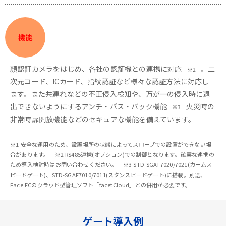
機能
顔認証カメラをはじめ、各社の認証機との連携に対応
。二
※2
次元コード、ICカード、指紋認証など様々な認証方法に対応し
ます。また共連れなどの不正侵入検知や、万が一の侵入時に退
出できないようにするアンチ・パス・バック機能
火災時の
※3
非常時扉開放機能などのセキュアな機能を備えています。
※1 安全な運用のため、設置場所の状態によってスロープでの設置ができない場
合があります。 ※2 RS485連携(オプション)での制御となります。確実な連携の
ため導入検討時はお問い合わせください。 ※3 STD-SGAF7020/7021(カームス
ピードゲート)、STD-SGAF7010/7011(スタンスピードゲート)に搭載。別途、
Face FCのクラウド型管理ソフト「facetCloud」との併用が必要です。
ゲート導入例