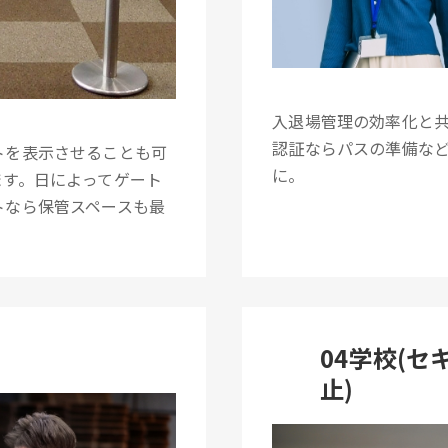
入退場管理の効率化と
認証ならパスの準備な
トを表示させることも可
に。
ます。日によってゲート
トなら保管スペースも最
04学校(
止)