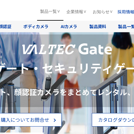
採用情
製品一覧
企業情報
お知らせ
顔認証
ボディカメラ
AIカメラ
製品資料
製品一
ゲート・セキュリティゲー
ト、顔認証カメラをまとめてレンタル
・購入についてお問合せ
カタログダウン