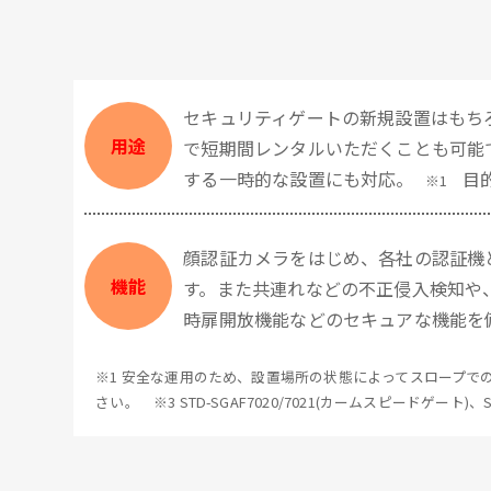
セキュリティゲートの新規設置はもち
用途
で短期間レンタルいただくことも可能
する一時的な設置にも対応。
目
※1
顔認証カメラをはじめ、各社の認証機
機能
す。また共連れなどの不正侵入検知や
時扉開放機能などのセキュアな機能を
※1 安全な運用のため、設置場所の状態によってスロープでの
さい。 ※3 STD-SGAF7020/7021(カームスピードゲート)