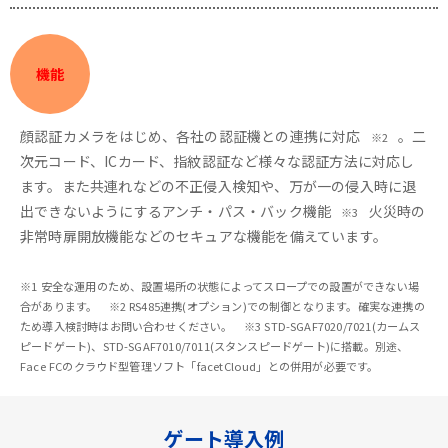
機能
顔認証カメラをはじめ、各社の認証機との連携に対応
。二
※2
次元コード、ICカード、指紋認証など様々な認証方法に対応し
ます。また共連れなどの不正侵入検知や、万が一の侵入時に退
出できないようにするアンチ・パス・バック機能
火災時の
※3
非常時扉開放機能などのセキュアな機能を備えています。
※1 安全な運用のため、設置場所の状態によってスロープでの設置ができない場
合があります。 ※2 RS485連携(オプション)での制御となります。確実な連携の
ため導入検討時はお問い合わせください。 ※3 STD-SGAF7020/7021(カームス
ピードゲート)、STD-SGAF7010/7011(スタンスピードゲート)に搭載。別途、
Face FCのクラウド型管理ソフト「facetCloud」との併用が必要です。
ゲート導入例