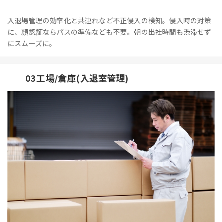
入退場管理の効率化と共連れなど不正侵入の検知。侵入時の対策
に、顔認証ならパスの準備なども不要。朝の出社時間も渋滞せず
にスムーズに。
03工場/倉庫(入退室管理)