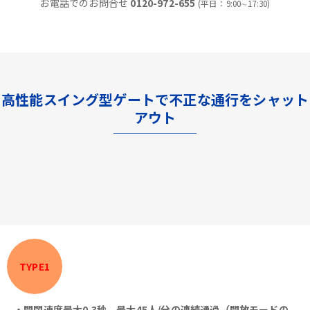
お電話でのお問合せ
0120-972-655
(平日：9:00∼17:30)
高性能スイング型ゲートで不正な通行をシャット
アウト
TYPE1
・開閉速度最大0.3秒、最大45人/分の連続通過（開放モードの