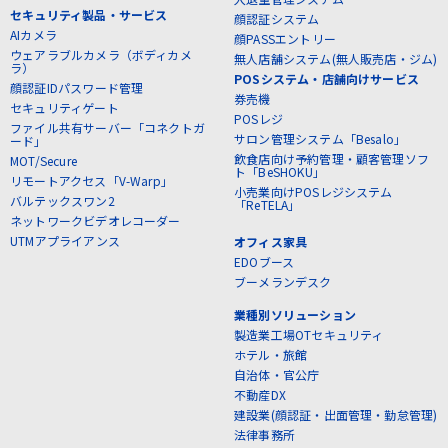
セキュリティ製品・サービス
顔認証システム
AIカメラ
顔PASSエントリー
ウェアラブルカメラ（ボディカメ
無人店舗システム(無人販売店・ジム)
ラ）
POSシステム・店舗向けサービス
顔認証IDパスワード管理
券売機
セキュリティゲート
POSレジ
ファイル共有サーバー「コネクトガ
サロン管理システム「Besalo」
ード」
飲食店向け予約管理・顧客管理ソフ
MOT/Secure
ト「BeSHOKU」
リモートアクセス「V-Warp」
小売業向けPOSレジシステム
バルテックスワン2
「ReTELA」
ネットワークビデオレコーダー
UTMアプライアンス
オフィス家具
EDOブース
ブーメランデスク
業種別ソリューション
製造業工場OTセキュリティ
ホテル・旅館
自治体・官公庁
不動産DX
建設業(顔認証・出面管理・勤怠管理)
法律事務所