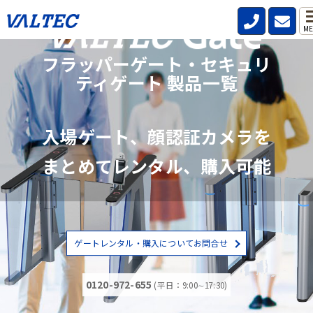
ME
フラッパーゲート・セキュリ
ティゲート 製品一覧
入場ゲート、顔認証カメラを
まとめてレンタル、購入可能
ゲートレンタル・購入についてお問合せ
0120-972-655
(平日：9:00∼17:30)