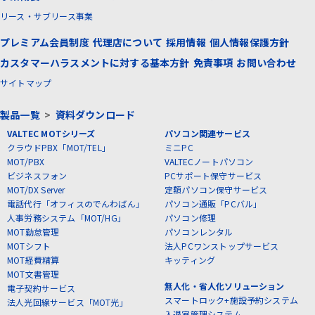
リース・サブリース事業
プレミアム会員制度
代理店について
採用情報
個人情報保護方針
カスタマーハラスメントに対する基本方針
免責事項
お問い合わせ
サイトマップ
製品一覧
>
資料ダウンロード
VALTEC MOTシリーズ
パソコン関連サービス
クラウドPBX「MOT/TEL」
ミニPC
MOT/PBX
VALTECノートパソコン
ビジネスフォン
PCサポート保守サービス
MOT/DX Server
定額パソコン保守サービス
電話代行「オフィスのでんわばん」
パソコン通販「PCバル」
人事労務システム「MOT/HG」
パソコン修理
MOT勤怠管理
パソコンレンタル
MOTシフト
法人PCワンストップサービス
MOT経費精算
キッティング
MOT文書管理
無人化・省人化ソリューション
電子契約サービス
スマートロック+施設予約システム
法人光回線サービス「MOT光」
入退室管理システム