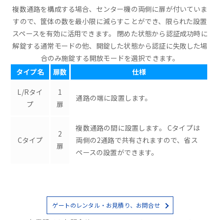
複数通路を構成する場合、センター機の両側に扉が付いていま
すので、筐体の数を最小限に減らすことができ、限られた設置
スペースを有効に活用できます。 閉めた状態から認証成功時に
解錠する通常モードの他、開錠した状態から認証に失敗した場
合のみ施錠する開放モードを選択できます。
タイプ名
扉数
仕様
L/Rタイ
1
通路の端に設置します。
プ
扉
複数通路の間に設置します。 Cタイプは
2
Cタイプ
両側の2通路で共有されますので、省ス
扉
ペースの設置ができます。
ゲートのレンタル・お見積り、お問合せ