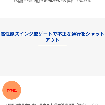
お電話でのお問合せ
0120-972-655
(平日：9:00∼17:30)
高性能スイング型ゲートで不正な通行をシャット
アウト
TYPE1
・開閉速度最大0.3秒、最大45人/分の連続通過（開放モードの