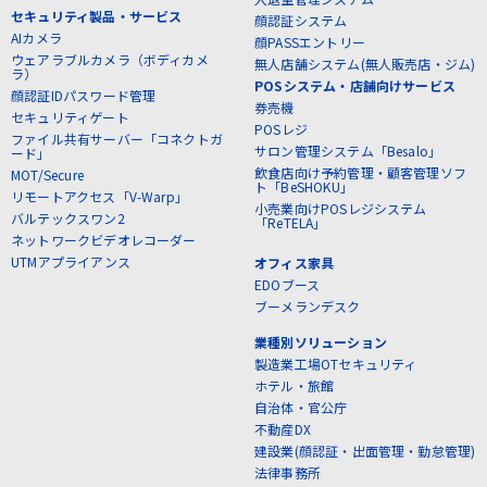
セキュリティ製品・サービス
顔認証システム
AIカメラ
顔PASSエントリー
ウェアラブルカメラ（ボディカメ
無人店舗システム(無人販売店・ジム)
ラ）
POSシステム・店舗向けサービス
顔認証IDパスワード管理
券売機
セキュリティゲート
POSレジ
ファイル共有サーバー「コネクトガ
サロン管理システム「Besalo」
ード」
飲食店向け予約管理・顧客管理ソフ
MOT/Secure
ト「BeSHOKU」
リモートアクセス「V-Warp」
小売業向けPOSレジシステム
バルテックスワン2
「ReTELA」
ネットワークビデオレコーダー
UTMアプライアンス
オフィス家具
EDOブース
ブーメランデスク
業種別ソリューション
製造業工場OTセキュリティ
ホテル・旅館
自治体・官公庁
不動産DX
建設業(顔認証・出面管理・勤怠管理)
法律事務所