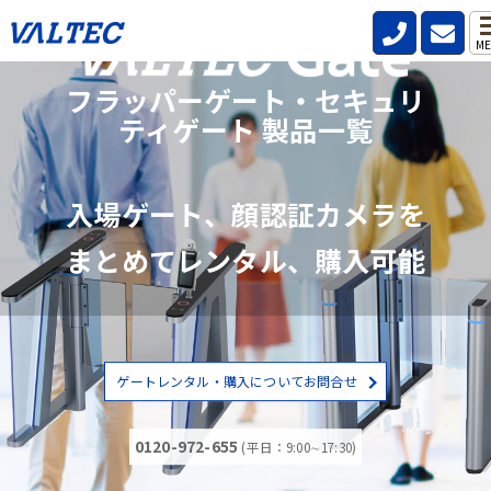
ME
フラッパーゲート・セキュリ
ティゲート 製品一覧
入場ゲート、顔認証カメラを
まとめてレンタル、購入可能
ゲートレンタル・購入についてお問合せ
0120-972-655
(平日：9:00∼17:30)