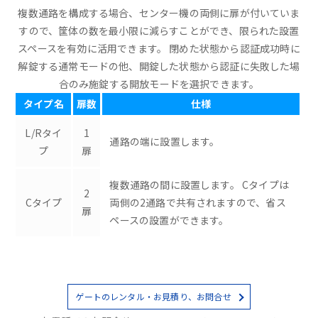
複数通路を構成する場合、センター機の両側に扉が付いていま
すので、筐体の数を最小限に減らすことができ、限られた設置
スペースを有効に活用できます。 閉めた状態から認証成功時に
解錠する通常モードの他、開錠した状態から認証に失敗した場
合のみ施錠する開放モードを選択できます。
タイプ名
扉数
仕様
L/Rタイ
1
通路の端に設置します。
プ
扉
複数通路の間に設置します。 Cタイプは
2
Cタイプ
両側の2通路で共有されますので、省ス
扉
ペースの設置ができます。
ゲートのレンタル・お見積り、お問合せ