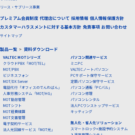
リース・サブリース事業
プレミアム会員制度
代理店について
採用情報
個人情報保護方針
カスタマーハラスメントに対する基本方針
免責事項
お問い合わせ
サイトマップ
製品一覧
>
資料ダウンロード
VALTEC MOTシリーズ
パソコン関連サービス
クラウドPBX「MOT/TEL」
ミニPC
MOT/PBX
VALTECノートパソコン
ビジネスフォン
PCサポート保守サービス
MOT/DX Server
定額パソコン保守サービス
電話代行「オフィスのでんわばん」
パソコン通販「PCバル」
人事労務システム「MOT/HG」
パソコン修理
MOT勤怠管理
パソコンレンタル
MOTシフト
法人PCワンストップサービス
MOT経費精算
キッティング
MOT文書管理
無人化・省人化ソリューション
電子契約サービス
スマートロック+施設予約システム
法人光回線サービス「MOT光」
入退室管理システム