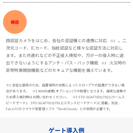
機能
顔認証カメラをはじめ、各社の認証機との連携に対応
。二
※2
次元コード、ICカード、指紋認証など様々な認証方法に対応し
ます。また共連れなどの不正侵入検知や、万が一の侵入時に退
出できないようにするアンチ・パス・バック機能
火災時の
※3
非常時扉開放機能などのセキュアな機能を備えています。
※1 安全な運用のため、設置場所の状態によってスロープでの設置ができない場
合があります。 ※2 RS485連携(オプション)での制御となります。確実な連携の
ため導入検討時はお問い合わせください。 ※3 STD-SGAF7020/7021(カームス
ピードゲート)、STD-SGAF7010/7011(スタンスピードゲート)に搭載。別途、
Face FCのクラウド型管理ソフト「facetCloud」との併用が必要です。
ゲート導入例