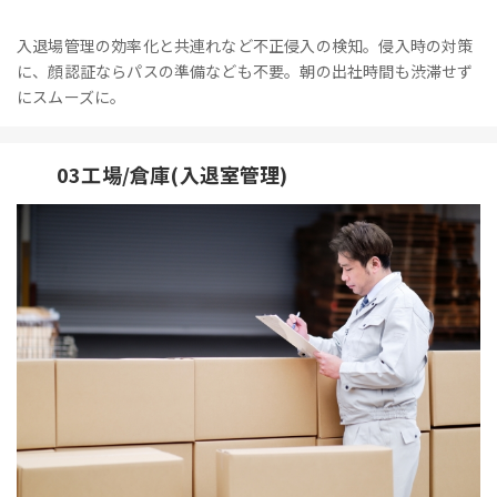
入退場管理の効率化と共連れなど不正侵入の検知。侵入時の対策
に、顔認証ならパスの準備なども不要。朝の出社時間も渋滞せず
にスムーズに。
03工場/倉庫(入退室管理)