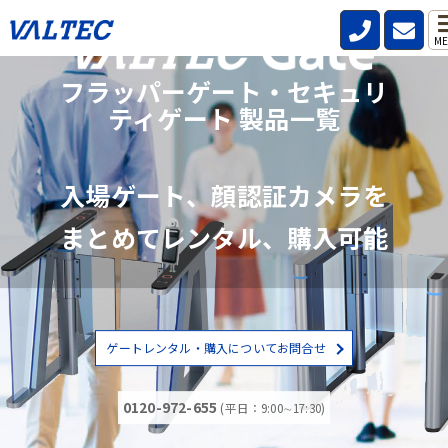
ME
フラッパーゲート・セキュリ
ティゲート 製品一覧
入場ゲート、顔認証カメラを
まとめてレンタル、購入可能
ゲートレンタル・購入についてお問合せ
0120-972-655
(平日：9:00∼17:30)