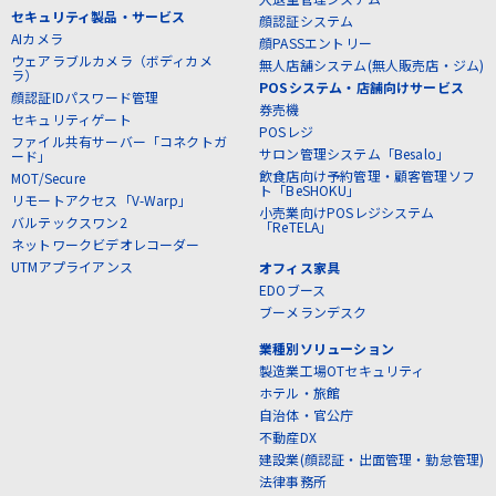
セキュリティ製品・サービス
顔認証システム
AIカメラ
顔PASSエントリー
ウェアラブルカメラ（ボディカメ
無人店舗システム(無人販売店・ジム)
ラ）
POSシステム・店舗向けサービス
顔認証IDパスワード管理
券売機
セキュリティゲート
POSレジ
ファイル共有サーバー「コネクトガ
サロン管理システム「Besalo」
ード」
飲食店向け予約管理・顧客管理ソフ
MOT/Secure
ト「BeSHOKU」
リモートアクセス「V-Warp」
小売業向けPOSレジシステム
バルテックスワン2
「ReTELA」
ネットワークビデオレコーダー
UTMアプライアンス
オフィス家具
EDOブース
ブーメランデスク
業種別ソリューション
製造業工場OTセキュリティ
ホテル・旅館
自治体・官公庁
不動産DX
建設業(顔認証・出面管理・勤怠管理)
法律事務所