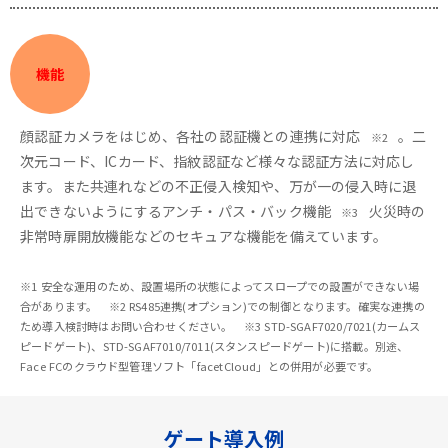
機能
顔認証カメラをはじめ、各社の認証機との連携に対応
。二
※2
次元コード、ICカード、指紋認証など様々な認証方法に対応し
ます。また共連れなどの不正侵入検知や、万が一の侵入時に退
出できないようにするアンチ・パス・バック機能
火災時の
※3
非常時扉開放機能などのセキュアな機能を備えています。
※1 安全な運用のため、設置場所の状態によってスロープでの設置ができない場
合があります。 ※2 RS485連携(オプション)での制御となります。確実な連携の
ため導入検討時はお問い合わせください。 ※3 STD-SGAF7020/7021(カームス
ピードゲート)、STD-SGAF7010/7011(スタンスピードゲート)に搭載。別途、
Face FCのクラウド型管理ソフト「facetCloud」との併用が必要です。
ゲート導入例