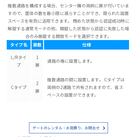
複数通路を構成する場合、センター機の両側に扉が付いていま
すので、筐体の数を最小限に減らすことができ、限られた設置
スペースを有効に活用できます。 閉めた状態から認証成功時に
解錠する通常モードの他、開錠した状態から認証に失敗した場
合のみ施錠する開放モードを選択できます。
タイプ名
扉数
仕様
L/Rタイ
1
通路の端に設置します。
プ
扉
複数通路の間に設置します。 Cタイプは
2
Cタイプ
両側の2通路で共有されますので、省ス
扉
ペースの設置ができます。
ゲートのレンタル・お見積り、お問合せ