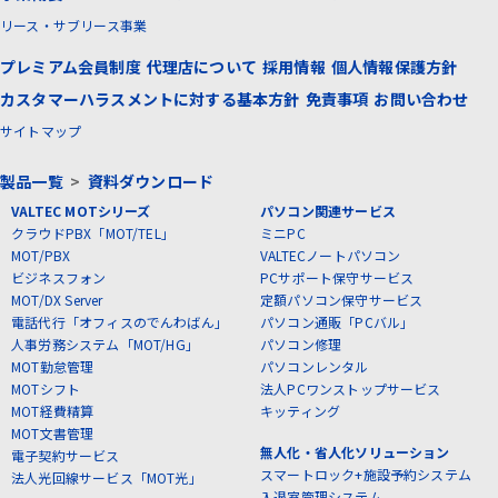
リース・サブリース事業
プレミアム会員制度
代理店について
採用情報
個人情報保護方針
カスタマーハラスメントに対する基本方針
免責事項
お問い合わせ
サイトマップ
製品一覧
>
資料ダウンロード
VALTEC MOTシリーズ
パソコン関連サービス
クラウドPBX「MOT/TEL」
ミニPC
MOT/PBX
VALTECノートパソコン
ビジネスフォン
PCサポート保守サービス
MOT/DX Server
定額パソコン保守サービス
電話代行「オフィスのでんわばん」
パソコン通販「PCバル」
人事労務システム「MOT/HG」
パソコン修理
MOT勤怠管理
パソコンレンタル
MOTシフト
法人PCワンストップサービス
MOT経費精算
キッティング
MOT文書管理
無人化・省人化ソリューション
電子契約サービス
スマートロック+施設予約システム
法人光回線サービス「MOT光」
入退室管理システム