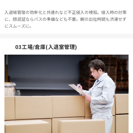
入退場管理の効率化と共連れなど不正侵入の検知。侵入時の対策
に、顔認証ならパスの準備なども不要。朝の出社時間も渋滞せず
にスムーズに。
03工場/倉庫(入退室管理)