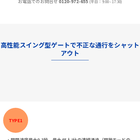
お電話でのお問合せ
0120-972-655
(平日：9:00∼17:30)
高性能スイング型ゲートで不正な通行をシャット
アウト
TYPE1
・開閉速度最大0.3秒、最大45人/分の連続通過（開放モードの