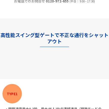
お電話でのお問合せ
0120-972-655
(平日：9:00∼17:30)
高性能スイング型ゲートで不正な通行をシャット
アウト
TYPE1
・開閉速度最大0.3秒、最大45人/分の連続通過（開放モードの