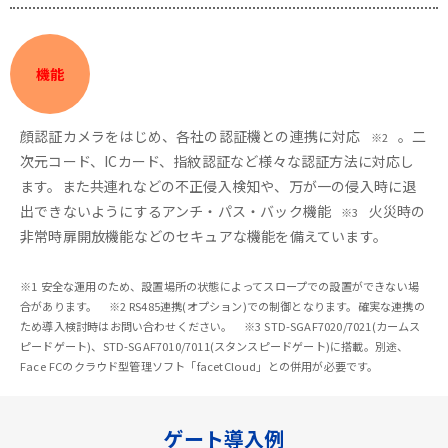
機能
顔認証カメラをはじめ、各社の認証機との連携に対応
。二
※2
次元コード、ICカード、指紋認証など様々な認証方法に対応し
ます。また共連れなどの不正侵入検知や、万が一の侵入時に退
出できないようにするアンチ・パス・バック機能
火災時の
※3
非常時扉開放機能などのセキュアな機能を備えています。
※1 安全な運用のため、設置場所の状態によってスロープでの設置ができない場
合があります。 ※2 RS485連携(オプション)での制御となります。確実な連携の
ため導入検討時はお問い合わせください。 ※3 STD-SGAF7020/7021(カームス
ピードゲート)、STD-SGAF7010/7011(スタンスピードゲート)に搭載。別途、
Face FCのクラウド型管理ソフト「facetCloud」との併用が必要です。
ゲート導入例