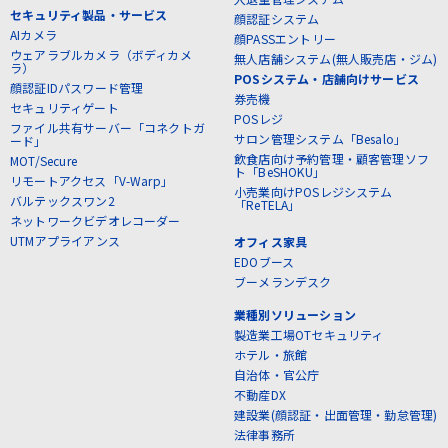
セキュリティ製品・サービス
顔認証システム
AIカメラ
顔PASSエントリー
ウェアラブルカメラ（ボディカメ
無人店舗システム(無人販売店・ジム)
ラ）
POSシステム・店舗向けサービス
顔認証IDパスワード管理
券売機
セキュリティゲート
POSレジ
ファイル共有サーバー「コネクトガ
サロン管理システム「Besalo」
ード」
飲食店向け予約管理・顧客管理ソフ
MOT/Secure
ト「BeSHOKU」
リモートアクセス「V-Warp」
小売業向けPOSレジシステム
バルテックスワン2
「ReTELA」
ネットワークビデオレコーダー
UTMアプライアンス
オフィス家具
EDOブース
ブーメランデスク
業種別ソリューション
製造業工場OTセキュリティ
ホテル・旅館
自治体・官公庁
不動産DX
建設業(顔認証・出面管理・勤怠管理)
法律事務所