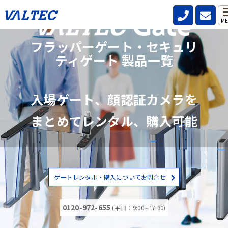
ME
フラッパーゲート・セキュリ
ティゲート 製品一覧
入場ゲート、顔認証カメラを
まとめてレンタル、購入可能
ゲートレンタル・購入についてお問合せ
0120-972-655
(平日：9:00∼17:30)