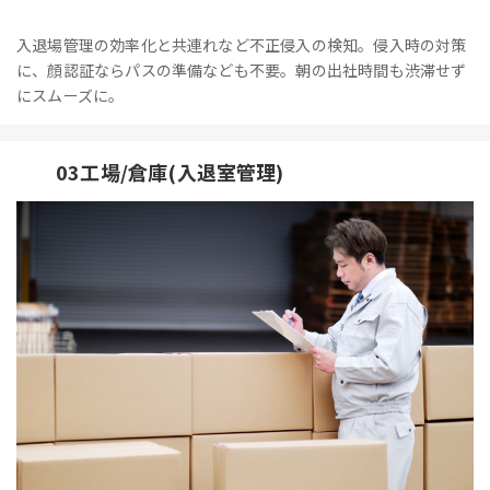
入退場管理の効率化と共連れなど不正侵入の検知。侵入時の対策
に、顔認証ならパスの準備なども不要。朝の出社時間も渋滞せず
にスムーズに。
03工場/倉庫(入退室管理)