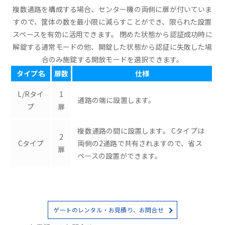
複数通路を構成する場合、センター機の両側に扉が付いていま
すので、筐体の数を最小限に減らすことができ、限られた設置
スペースを有効に活用できます。 閉めた状態から認証成功時に
解錠する通常モードの他、開錠した状態から認証に失敗した場
合のみ施錠する開放モードを選択できます。
タイプ名
扉数
仕様
L/Rタイ
1
通路の端に設置します。
プ
扉
複数通路の間に設置します。 Cタイプは
2
Cタイプ
両側の2通路で共有されますので、省ス
扉
ペースの設置ができます。
ゲートのレンタル・お見積り、お問合せ