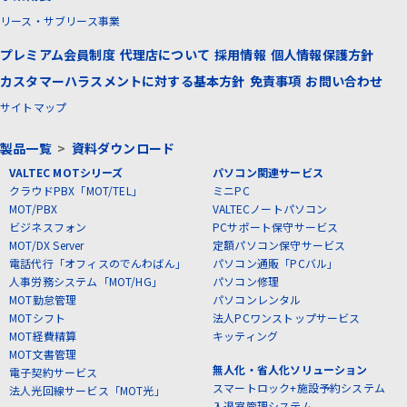
リース・サブリース事業
プレミアム会員制度
代理店について
採用情報
個人情報保護方針
カスタマーハラスメントに対する基本方針
免責事項
お問い合わせ
サイトマップ
製品一覧
>
資料ダウンロード
VALTEC MOTシリーズ
パソコン関連サービス
クラウドPBX「MOT/TEL」
ミニPC
MOT/PBX
VALTECノートパソコン
ビジネスフォン
PCサポート保守サービス
MOT/DX Server
定額パソコン保守サービス
電話代行「オフィスのでんわばん」
パソコン通販「PCバル」
人事労務システム「MOT/HG」
パソコン修理
MOT勤怠管理
パソコンレンタル
MOTシフト
法人PCワンストップサービス
MOT経費精算
キッティング
MOT文書管理
無人化・省人化ソリューション
電子契約サービス
スマートロック+施設予約システム
法人光回線サービス「MOT光」
入退室管理システム