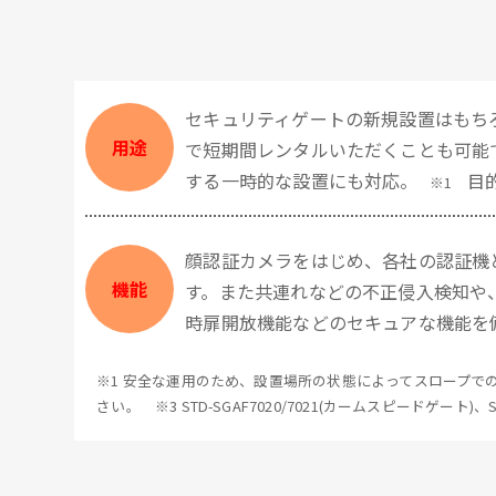
セキュリティゲートの新規設置はもち
用途
で短期間レンタルいただくことも可能
する一時的な設置にも対応。
目
※1
顔認証カメラをはじめ、各社の認証機
機能
す。また共連れなどの不正侵入検知や
時扉開放機能などのセキュアな機能を
※1 安全な運用のため、設置場所の状態によってスロープでの
さい。 ※3 STD-SGAF7020/7021(カームスピードゲート)