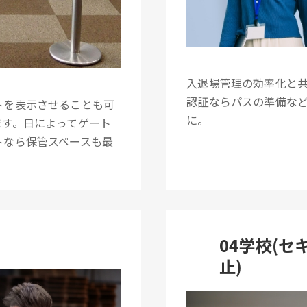
入退場管理の効率化と
認証ならパスの準備な
トを表示させることも可
に。
ます。日によってゲート
トなら保管スペースも最
04学校(
止)