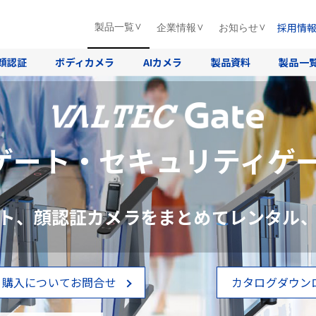
採用情
製品一覧
企業情報
お知らせ
顔認証
ボディカメラ
AIカメラ
製品資料
製品一
ゲート・セキュリティゲー
ト、顔認証カメラをまとめてレンタル
・購入についてお問合せ
カタログダウン