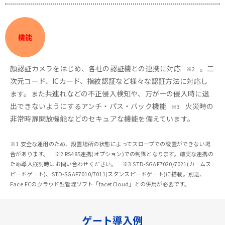
機能
顔認証カメラをはじめ、各社の認証機との連携に対応
。二
※2
次元コード、ICカード、指紋認証など様々な認証方法に対応し
ます。また共連れなどの不正侵入検知や、万が一の侵入時に退
出できないようにするアンチ・パス・バック機能
火災時の
※3
非常時扉開放機能などのセキュアな機能を備えています。
※1 安全な運用のため、設置場所の状態によってスロープでの設置ができない場
合があります。 ※2 RS485連携(オプション)での制御となります。確実な連携の
ため導入検討時はお問い合わせください。 ※3 STD-SGAF7020/7021(カームス
ピードゲート)、STD-SGAF7010/7011(スタンスピードゲート)に搭載。別途、
Face FCのクラウド型管理ソフト「facetCloud」との併用が必要です。
ゲート導入例