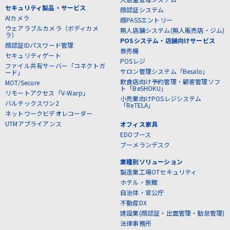
セキュリティ製品・サービス
顔認証システム
AIカメラ
顔PASSエントリー
ウェアラブルカメラ（ボディカメ
無人店舗システム(無人販売店・ジム)
ラ）
POSシステム・店舗向けサービス
顔認証IDパスワード管理
券売機
セキュリティゲート
POSレジ
ファイル共有サーバー「コネクトガ
サロン管理システム「Besalo」
ード」
飲食店向け予約管理・顧客管理ソフ
MOT/Secure
ト「BeSHOKU」
リモートアクセス「V-Warp」
小売業向けPOSレジシステム
バルテックスワン2
「ReTELA」
ネットワークビデオレコーダー
UTMアプライアンス
オフィス家具
EDOブース
ブーメランデスク
業種別ソリューション
製造業工場OTセキュリティ
ホテル・旅館
自治体・官公庁
不動産DX
建設業(顔認証・出面管理・勤怠管理)
法律事務所