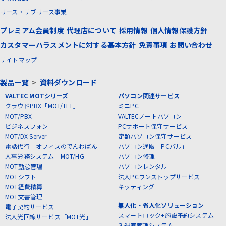
リース・サブリース事業
プレミアム会員制度
代理店について
採用情報
個人情報保護方針
カスタマーハラスメントに対する基本方針
免責事項
お問い合わせ
サイトマップ
製品一覧
>
資料ダウンロード
VALTEC MOTシリーズ
パソコン関連サービス
クラウドPBX「MOT/TEL」
ミニPC
MOT/PBX
VALTECノートパソコン
ビジネスフォン
PCサポート保守サービス
MOT/DX Server
定額パソコン保守サービス
電話代行「オフィスのでんわばん」
パソコン通販「PCバル」
人事労務システム「MOT/HG」
パソコン修理
MOT勤怠管理
パソコンレンタル
MOTシフト
法人PCワンストップサービス
MOT経費精算
キッティング
MOT文書管理
無人化・省人化ソリューション
電子契約サービス
スマートロック+施設予約システム
法人光回線サービス「MOT光」
入退室管理システム