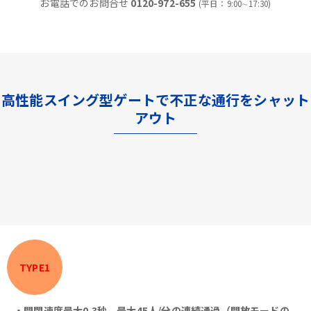
お電話でのお問合せ
0120-972-655
(平日：9:00∼17:30)
高性能スイング型ゲートで不正な通行をシャット
アウト
TYPE1
・開閉速度最大0.3秒、最大45人/分の連続通過（開放モードの