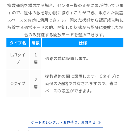
複数通路を構成する場合、センター機の両側に扉が付いていま
すので、筐体の数を最小限に減らすことができ、限られた設置
スペースを有効に活用できます。 閉めた状態から認証成功時に
解錠する通常モードの他、開錠した状態から認証に失敗した場
合のみ施錠する開放モードを選択できます。
タイプ名
扉数
仕様
L/Rタイ
1
通路の端に設置します。
プ
扉
複数通路の間に設置します。 Cタイプは
2
Cタイプ
両側の2通路で共有されますので、省ス
扉
ペースの設置ができます。
ゲートのレンタル・お見積り、お問合せ