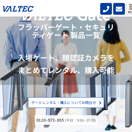
ME
フラッパーゲート・セキュリ
ティゲート 製品一覧
入場ゲート、顔認証カメラを
まとめてレンタル、購入可能
ゲートレンタル・購入についてお問合せ
0120-972-655
(平日：9:00∼17:30)