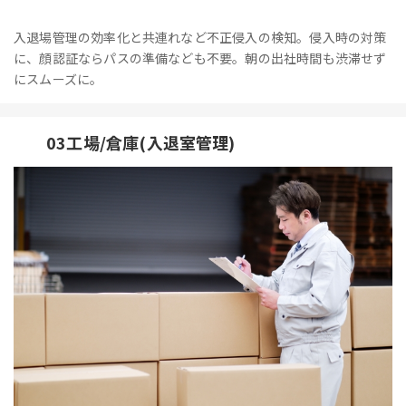
入退場管理の効率化と共連れなど不正侵入の検知。侵入時の対策
に、顔認証ならパスの準備なども不要。朝の出社時間も渋滞せず
にスムーズに。
03工場/倉庫(入退室管理)