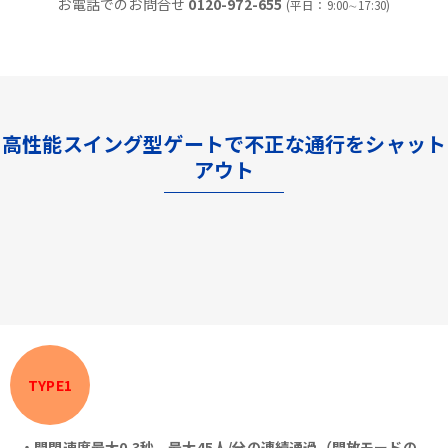
お電話でのお問合せ
0120-972-655
(平日：9:00∼17:30)
高性能スイング型ゲートで不正な通行をシャット
アウト
TYPE1
・開閉速度最大0.3秒、最大45人/分の連続通過（開放モードの