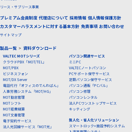
リース・サブリース事業
プレミアム会員制度
代理店について
採用情報
個人情報保護方針
カスタマーハラスメントに対する基本方針
免責事項
お問い合わせ
サイトマップ
製品一覧
>
資料ダウンロード
VALTEC MOTシリーズ
パソコン関連サービス
クラウドPBX「MOT/TEL」
ミニPC
MOT/PBX
VALTECノートパソコン
ビジネスフォン
PCサポート保守サービス
MOT/DX Server
定額パソコン保守サービス
電話代行「オフィスのでんわばん」
パソコン通販「PCバル」
人事労務システム「MOT/HG」
パソコン修理
MOT勤怠管理
パソコンレンタル
MOTシフト
法人PCワンストップサービス
MOT経費精算
キッティング
MOT文書管理
無人化・省人化ソリューション
電子契約サービス
スマートロック+施設予約システム
法人光回線サービス「MOT光」
入退室管理システム