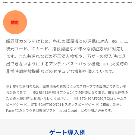
機能
顔認証カメラをはじめ、各社の認証機との連携に対応
。二
※2
次元コード、ICカード、指紋認証など様々な認証方法に対応し
ます。また共連れなどの不正侵入検知や、万が一の侵入時に退
出できないようにするアンチ・パス・バック機能
火災時の
※3
非常時扉開放機能などのセキュアな機能を備えています。
※1 安全な運用のため、設置場所の状態によってスロープでの設置ができない場
合があります。 ※2 RS485連携(オプション)での制御となります。確実な連携の
ため導入検討時はお問い合わせください。 ※3 STD-SGAF7020/7021(カームス
ピードゲート)、STD-SGAF7010/7011(スタンスピードゲート)に搭載。別途、
Face FCのクラウド型管理ソフト「facetCloud」との併用が必要です。
ゲート導入例