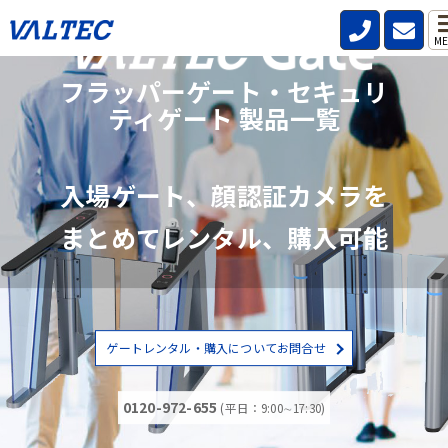
ME
フラッパーゲート・セキュリ
ティゲート 製品一覧
入場ゲート、顔認証カメラを
まとめてレンタル、購入可能
ゲートレンタル・購入についてお問合せ
0120-972-655
(平日：9:00∼17:30)