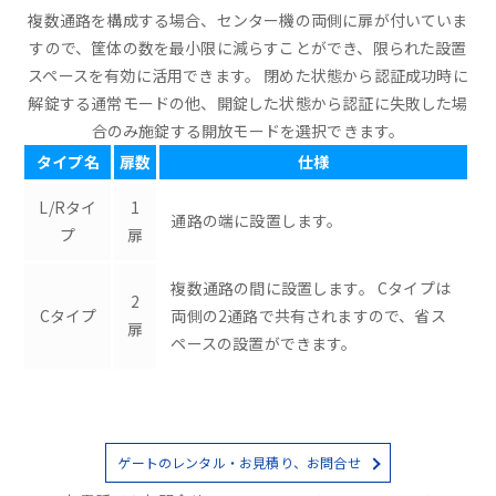
複数通路を構成する場合、センター機の両側に扉が付いていま
すので、筐体の数を最小限に減らすことができ、限られた設置
スペースを有効に活用できます。 閉めた状態から認証成功時に
解錠する通常モードの他、開錠した状態から認証に失敗した場
合のみ施錠する開放モードを選択できます。
タイプ名
扉数
仕様
L/Rタイ
1
通路の端に設置します。
プ
扉
複数通路の間に設置します。 Cタイプは
2
Cタイプ
両側の2通路で共有されますので、省ス
扉
ペースの設置ができます。
ゲートのレンタル・お見積り、お問合せ