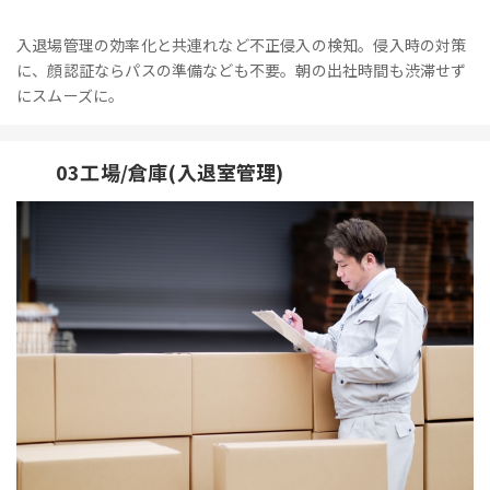
入退場管理の効率化と共連れなど不正侵入の検知。侵入時の対策
に、顔認証ならパスの準備なども不要。朝の出社時間も渋滞せず
にスムーズに。
03工場/倉庫(入退室管理)