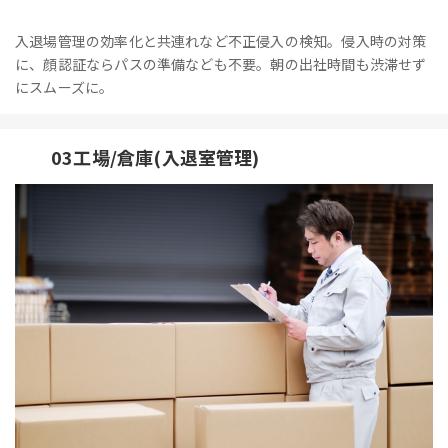
入退場管理の効率化と共連れなど不正侵入の検知。侵入時の対策
に、顔認証ならパスの準備なども不要。朝の出社時間も渋滞せず
にスムーズに。
03工場/倉庫(入退室管理)