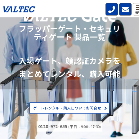
ME
フラッパーゲート・セキュリ
ティゲート 製品一覧
入場ゲート、顔認証カメラを
まとめてレンタル、購入可能
ゲートレンタル・購入についてお問合せ
0120-972-655
(平日：9:00∼17:30)