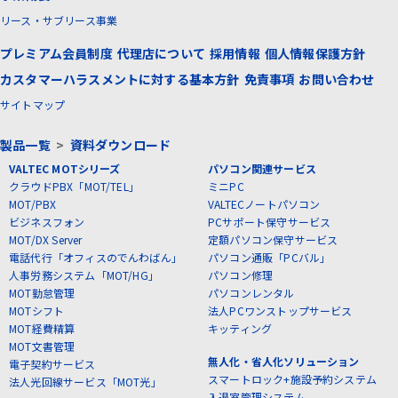
リース・サブリース事業
プレミアム会員制度
代理店について
採用情報
個人情報保護方針
カスタマーハラスメントに対する基本方針
免責事項
お問い合わせ
サイトマップ
製品一覧
>
資料ダウンロード
VALTEC MOTシリーズ
パソコン関連サービス
クラウドPBX「MOT/TEL」
ミニPC
MOT/PBX
VALTECノートパソコン
ビジネスフォン
PCサポート保守サービス
MOT/DX Server
定額パソコン保守サービス
電話代行「オフィスのでんわばん」
パソコン通販「PCバル」
人事労務システム「MOT/HG」
パソコン修理
MOT勤怠管理
パソコンレンタル
MOTシフト
法人PCワンストップサービス
MOT経費精算
キッティング
MOT文書管理
無人化・省人化ソリューション
電子契約サービス
スマートロック+施設予約システム
法人光回線サービス「MOT光」
入退室管理システム