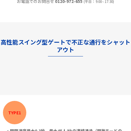
お電話でのお問合せ
0120-972-655
(平日：9:00∼17:30)
高性能スイング型ゲートで不正な通行をシャット
アウト
TYPE1
・開閉速度最大0.3秒、最大45人/分の連続通過（開放モードの