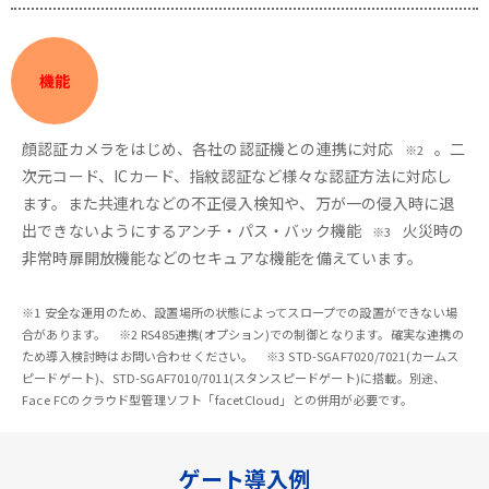
機能
顔認証カメラをはじめ、各社の認証機との連携に対応
。二
※2
次元コード、ICカード、指紋認証など様々な認証方法に対応し
ます。また共連れなどの不正侵入検知や、万が一の侵入時に退
出できないようにするアンチ・パス・バック機能
火災時の
※3
非常時扉開放機能などのセキュアな機能を備えています。
※1 安全な運用のため、設置場所の状態によってスロープでの設置ができない場
合があります。 ※2 RS485連携(オプション)での制御となります。確実な連携の
ため導入検討時はお問い合わせください。 ※3 STD-SGAF7020/7021(カームス
ピードゲート)、STD-SGAF7010/7011(スタンスピードゲート)に搭載。別途、
Face FCのクラウド型管理ソフト「facetCloud」との併用が必要です。
ゲート導入例