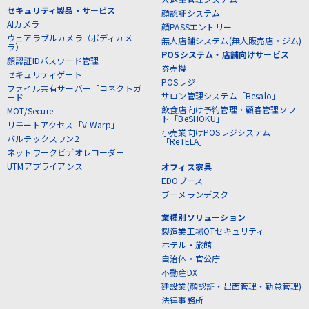
セキュリティ製品・サービス
顔認証システム
AIカメラ
顔PASSエントリー
ウェアラブルカメラ（ボディカメ
無人店舗システム(無人販売店・ジム)
ラ）
POSシステム・店舗向けサービス
顔認証IDパスワード管理
券売機
セキュリティゲート
POSレジ
ファイル共有サーバー「コネクトガ
サロン管理システム「Besalo」
ード」
飲食店向け予約管理・顧客管理ソフ
MOT/Secure
ト「BeSHOKU」
リモートアクセス「V-Warp」
小売業向けPOSレジシステム
バルテックスワン2
「ReTELA」
ネットワークビデオレコーダー
UTMアプライアンス
オフィス家具
EDOブース
ブーメランデスク
業種別ソリューション
製造業工場OTセキュリティ
ホテル・旅館
自治体・官公庁
不動産DX
建設業(顔認証・出面管理・勤怠管理)
法律事務所