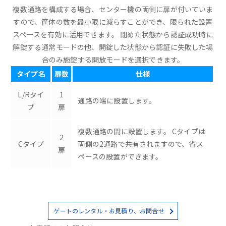
複数通路を構成する場合、センター機の両側に扉が付いていま
すので、筐体の数を最小限に減らすことができ、限られた設置
スペースを有効に活用できます。 閉めた状態から認証成功時に
解錠する通常モードの他、開錠した状態から認証に失敗した場
合のみ施錠する開放モードを選択できます。
タイプ名
扉数
仕様
L/Rタイ
1
通路の端に設置します。
プ
扉
複数通路の間に設置します。 Cタイプは
2
Cタイプ
両側の2通路で共有されますので、省ス
扉
ペースの設置ができます。
ゲートのレンタル・お見積り、お問合せ