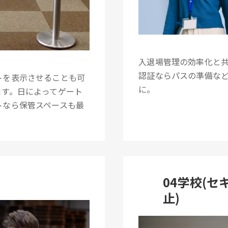
入退場管理の効率化と
認証ならパスの準備な
トを表示させることも可
に。
ます。日によってゲート
トなら保管スペースも最
04学校(
止)