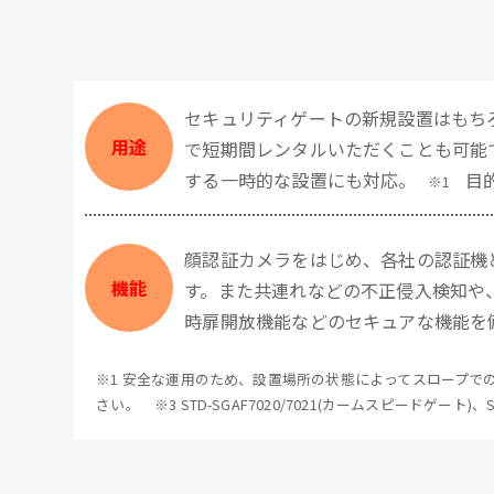
セキュリティゲートの新規設置はもち
用途
で短期間レンタルいただくことも可能
する一時的な設置にも対応。
目
※1
顔認証カメラをはじめ、各社の認証機
機能
す。また共連れなどの不正侵入検知や
時扉開放機能などのセキュアな機能を
※1 安全な運用のため、設置場所の状態によってスロープでの
さい。 ※3 STD-SGAF7020/7021(カームスピードゲート)