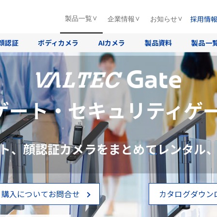
採用情
製品一覧
企業情報
お知らせ
顔認証
ボディカメラ
AIカメラ
製品資料
製品一
ゲート・セキュリティゲー
ト、顔認証カメラをまとめてレンタル
・購入についてお問合せ
カタログダウン