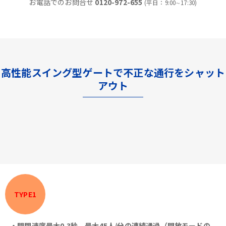
お電話でのお問合せ
0120-972-655
(平日：9:00∼17:30)
高性能スイング型ゲートで不正な通行をシャット
アウト
TYPE1
・開閉速度最大0.3秒、最大45人/分の連続通過（開放モードの