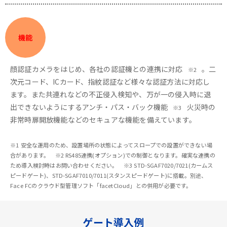
機能
顔認証カメラをはじめ、各社の認証機との連携に対応
。二
※2
次元コード、ICカード、指紋認証など様々な認証方法に対応し
ます。また共連れなどの不正侵入検知や、万が一の侵入時に退
出できないようにするアンチ・パス・バック機能
火災時の
※3
非常時扉開放機能などのセキュアな機能を備えています。
※1 安全な運用のため、設置場所の状態によってスロープでの設置ができない場
合があります。 ※2 RS485連携(オプション)での制御となります。確実な連携の
ため導入検討時はお問い合わせください。 ※3 STD-SGAF7020/7021(カームス
ピードゲート)、STD-SGAF7010/7011(スタンスピードゲート)に搭載。別途、
Face FCのクラウド型管理ソフト「facetCloud」との併用が必要です。
ゲート導入例