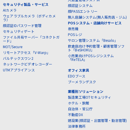
セキュリティ製品・サービス
顔認証システム
AIカメラ
顔PASSエントリー
ウェアラブルカメラ（ボディカメ
無人店舗システム(無人販売店・ジム)
ラ）
POSシステム・店舗向けサービス
顔認証IDパスワード管理
券売機
セキュリティゲート
POSレジ
ファイル共有サーバー「コネクトガ
サロン管理システム「Besalo」
ード」
飲食店向け予約管理・顧客管理ソフ
MOT/Secure
ト「BeSHOKU」
リモートアクセス「V-Warp」
小売業向けPOSレジシステム
バルテックスワン2
「ReTELA」
ネットワークビデオレコーダー
UTMアプライアンス
オフィス家具
EDOブース
ブーメランデスク
業種別ソリューション
製造業工場OTセキュリティ
ホテル・旅館
自治体・官公庁
不動産DX
建設業(顔認証・出面管理・勤怠管理)
法律事務所