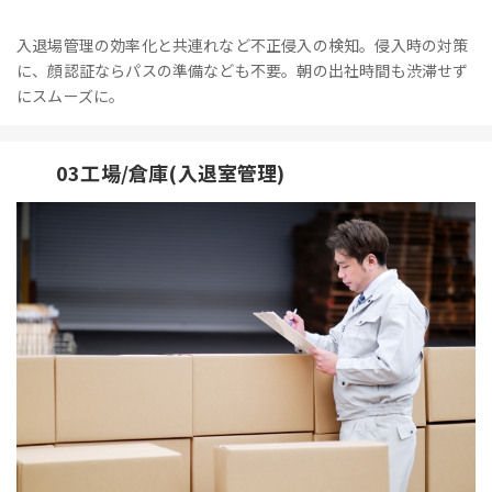
入退場管理の効率化と共連れなど不正侵入の検知。侵入時の対策
に、顔認証ならパスの準備なども不要。朝の出社時間も渋滞せず
にスムーズに。
03工場/倉庫(入退室管理)