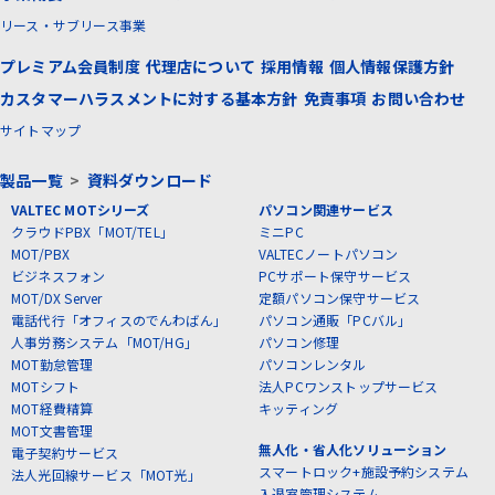
リース・サブリース事業
プレミアム会員制度
代理店について
採用情報
個人情報保護方針
カスタマーハラスメントに対する基本方針
免責事項
お問い合わせ
サイトマップ
製品一覧
>
資料ダウンロード
VALTEC MOTシリーズ
パソコン関連サービス
クラウドPBX「MOT/TEL」
ミニPC
MOT/PBX
VALTECノートパソコン
ビジネスフォン
PCサポート保守サービス
MOT/DX Server
定額パソコン保守サービス
電話代行「オフィスのでんわばん」
パソコン通販「PCバル」
人事労務システム「MOT/HG」
パソコン修理
MOT勤怠管理
パソコンレンタル
MOTシフト
法人PCワンストップサービス
MOT経費精算
キッティング
MOT文書管理
無人化・省人化ソリューション
電子契約サービス
スマートロック+施設予約システム
法人光回線サービス「MOT光」
入退室管理システム