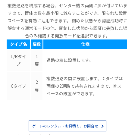
複数通路を構成する場合、センター機の両側に扉が付いていま
すので、筐体の数を最小限に減らすことができ、限られた設置
スペースを有効に活用できます。 閉めた状態から認証成功時に
解錠する通常モードの他、開錠した状態から認証に失敗した場
合のみ施錠する開放モードを選択できます。
タイプ名
扉数
仕様
L/Rタイ
1
通路の端に設置します。
プ
扉
複数通路の間に設置します。 Cタイプは
2
Cタイプ
両側の2通路で共有されますので、省ス
扉
ペースの設置ができます。
ゲートのレンタル・お見積り、お問合せ