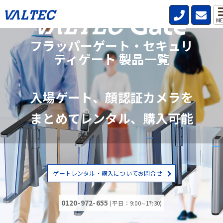
ME
フラッパーゲート・セキュリ
ティゲート 製品一覧
入場ゲート、顔認証カメラを
まとめてレンタル、購入可能
ゲートレンタル・購入についてお問合せ
0120-972-655
(平日：9:00∼17:30)