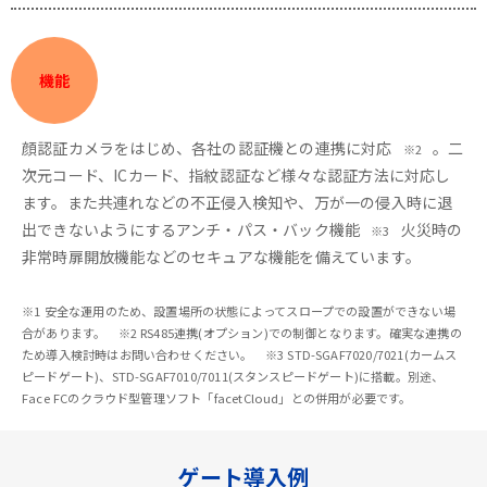
機能
顔認証カメラをはじめ、各社の認証機との連携に対応
。二
※2
次元コード、ICカード、指紋認証など様々な認証方法に対応し
ます。また共連れなどの不正侵入検知や、万が一の侵入時に退
出できないようにするアンチ・パス・バック機能
火災時の
※3
非常時扉開放機能などのセキュアな機能を備えています。
※1 安全な運用のため、設置場所の状態によってスロープでの設置ができない場
合があります。 ※2 RS485連携(オプション)での制御となります。確実な連携の
ため導入検討時はお問い合わせください。 ※3 STD-SGAF7020/7021(カームス
ピードゲート)、STD-SGAF7010/7011(スタンスピードゲート)に搭載。別途、
Face FCのクラウド型管理ソフト「facetCloud」との併用が必要です。
ゲート導入例