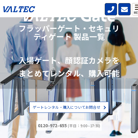
ME
フラッパーゲート・セキュリ
ティゲート 製品一覧
入場ゲート、顔認証カメラを
まとめてレンタル、購入可能
ゲートレンタル・購入についてお問合せ
0120-972-655
(平日：9:00∼17:30)