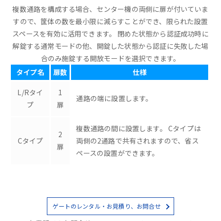
複数通路を構成する場合、センター機の両側に扉が付いていま
すので、筐体の数を最小限に減らすことができ、限られた設置
スペースを有効に活用できます。 閉めた状態から認証成功時に
解錠する通常モードの他、開錠した状態から認証に失敗した場
合のみ施錠する開放モードを選択できます。
タイプ名
扉数
仕様
L/Rタイ
1
通路の端に設置します。
プ
扉
複数通路の間に設置します。 Cタイプは
2
Cタイプ
両側の2通路で共有されますので、省ス
扉
ペースの設置ができます。
ゲートのレンタル・お見積り、お問合せ