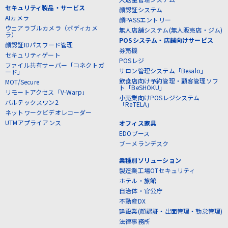
セキュリティ製品・サービス
顔認証システム
AIカメラ
顔PASSエントリー
ウェアラブルカメラ（ボディカメ
無人店舗システム(無人販売店・ジム)
ラ）
POSシステム・店舗向けサービス
顔認証IDパスワード管理
券売機
セキュリティゲート
POSレジ
ファイル共有サーバー「コネクトガ
サロン管理システム「Besalo」
ード」
飲食店向け予約管理・顧客管理ソフ
MOT/Secure
ト「BeSHOKU」
リモートアクセス「V-Warp」
小売業向けPOSレジシステム
バルテックスワン2
「ReTELA」
ネットワークビデオレコーダー
UTMアプライアンス
オフィス家具
EDOブース
ブーメランデスク
業種別ソリューション
製造業工場OTセキュリティ
ホテル・旅館
自治体・官公庁
不動産DX
建設業(顔認証・出面管理・勤怠管理)
法律事務所