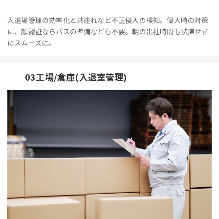
入退場管理の効率化と共連れなど不正侵入の検知。侵入時の対策
に、顔認証ならパスの準備なども不要。朝の出社時間も渋滞せず
にスムーズに。
03工場/倉庫(入退室管理)