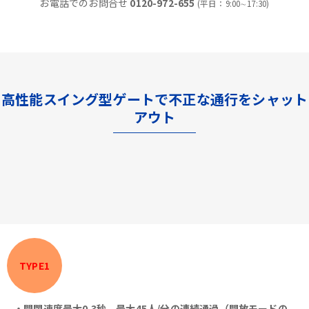
お電話でのお問合せ
0120-972-655
(平日：9:00∼17:30)
高性能スイング型ゲートで不正な通行をシャット
アウト
TYPE1
・開閉速度最大0.3秒、最大45人/分の連続通過（開放モードの