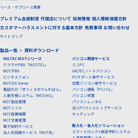
リース・サブリース事業
プレミアム会員制度
代理店について
採用情報
個人情報保護方針
カスタマーハラスメントに対する基本方針
免責事項
お問い合わせ
サイトマップ
製品一覧
>
資料ダウンロード
VALTEC MOTシリーズ
パソコン関連サービス
クラウドPBX「MOT/TEL」
ミニPC
MOT/PBX
VALTECノートパソコン
ビジネスフォン
PCサポート保守サービス
MOT/DX Server
定額パソコン保守サービス
電話代行「オフィスのでんわばん」
パソコン通販「PCバル」
人事労務システム「MOT/HG」
パソコン修理
MOT勤怠管理
パソコンレンタル
MOTシフト
法人PCワンストップサービス
MOT経費精算
キッティング
MOT文書管理
無人化・省人化ソリューション
電子契約サービス
スマートロック+施設予約システム
法人光回線サービス「MOT光」
入退室管理システム