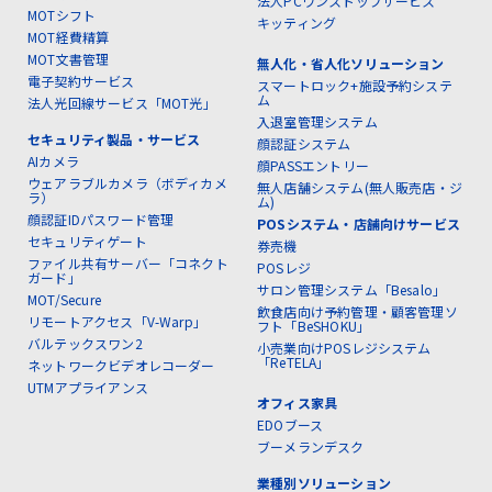
法人PCワンストップサービス
MOTシフト
キッティング
MOT経費精算
MOT文書管理
無人化・省人化ソリューション
電子契約サービス
スマートロック+施設予約システ
ム
法人光回線サービス「MOT光」
入退室管理システム
セキュリティ製品・サービス
顔認証システム
AIカメラ
顔PASSエントリー
ウェアラブルカメラ（ボディカメ
無人店舗システム(無人販売店・ジ
ラ）
ム)
顔認証IDパスワード管理
POSシステム・店舗向けサービス
セキュリティゲート
券売機
ファイル共有サーバー「コネクト
POSレジ
ガード」
サロン管理システム「Besalo」
MOT/Secure
飲食店向け予約管理・顧客管理ソ
リモートアクセス「V-Warp」
フト「BeSHOKU」
バルテックスワン2
小売業向けPOSレジシステム
「ReTELA」
ネットワークビデオレコーダー
UTMアプライアンス
オフィス家具
EDOブース
ブーメランデスク
業種別ソリューション