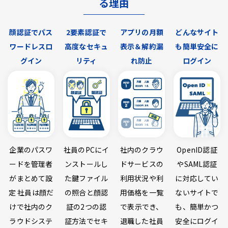
る理由
顔認証でパス
2要素認証で
アプリの月額
どんなサイト
ワードレスロ
高度なセキュ
表示＆解約漏
も簡単安全に
グイン
リティ
れ防止
ログイン
企業のパスワ
社員のPCにイ
社内のクラウ
OpenID認証
ードを管理者
ンストールし
ドサービスの
やSAML認証
がまとめて設
た鍵ファイル
利用状況や利
に対応してい
定 社員は顔だ
の照合と顔認
用価格を一覧
ないサイトで
けで社内のク
証の2つの認
で表示でき、
も、簡単かつ
ラウドシステ
証方法でセキ
退職した社員
安全にログイ