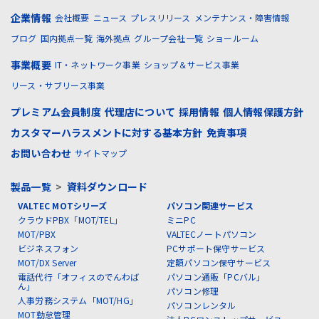
企業情報
会社概要
ニュース
プレスリリース
メンテナンス・障害情報
ブログ
国内拠点一覧
海外拠点
グループ会社一覧
ショールーム
事業概要
IT・ネットワーク事業
ショップ＆サービス事業
リース・サブリース事業
プレミアム会員制度
代理店について
採用情報
個人情報保護方針
カスタマーハラスメントに対する基本方針
免責事項
お問い合わせ
サイトマップ
製品一覧
>
資料ダウンロード
VALTEC MOTシリーズ
パソコン関連サービス
クラウドPBX「MOT/TEL」
ミニPC
MOT/PBX
VALTECノートパソコン
ビジネスフォン
PCサポート保守サービス
MOT/DX Server
定額パソコン保守サービス
電話代行「オフィスのでんわば
パソコン通販「PCバル」
ん」
パソコン修理
人事労務システム「MOT/HG」
パソコンレンタル
MOT勤怠管理