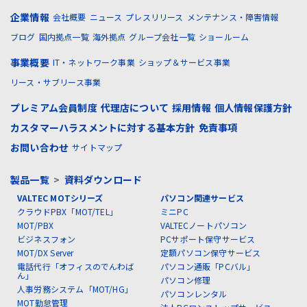
企業情報
会社概要
ニュース
プレスリリース
メンテナンス・障害情報
ブログ
国内拠点一覧
海外拠点
グループ会社一覧
ショールーム
事業概要
IT・ネットワーク事業
ショップ＆サービス事業
リース・サブリース事業
プレミアム会員制度
代理店について
採用情報
個人情報保護方針
カスタマーハラスメントに対する基本方針
免責事項
お問い合わせ
サイトマップ
製品一覧
>
資料ダウンロード
VALTEC MOTシリーズ
パソコン関連サービス
クラウドPBX「MOT/TEL」
ミニPC
MOT/PBX
VALTECノートパソコン
ビジネスフォン
PCサポート保守サービス
MOT/DX Server
定額パソコン保守サービス
電話代行「オフィスのでんわば
パソコン通販「PCバル」
ん」
パソコン修理
人事労務システム「MOT/HG」
パソコンレンタル
MOT勤怠管理