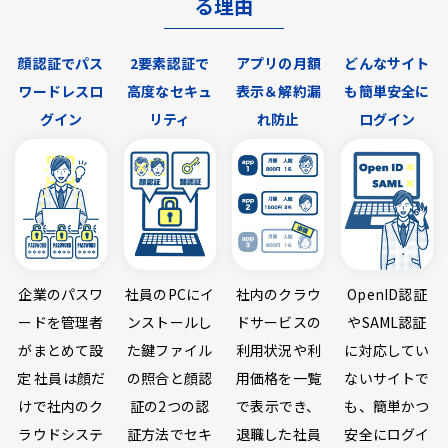
る理由
顔認証でパス
2要素認証で
アプリの月額
どんなサイト
ワードレスロ
高度なセキュ
表示＆解約漏
も簡単安全に
グイン
リティ
れ防止
ログイン
企業のパスワ
社員のPCにイ
社内のクラウ
OpenID認証
ードを管理者
ンストールし
ドサービスの
やSAML認証
がまとめて設
た鍵ファイル
利用状況や利
に対応してい
定 社員は顔だ
の照合と顔認
用価格を一覧
ないサイトで
けで社内のク
証の2つの認
で表示でき、
も、簡単かつ
ラウドシステ
証方法でセキ
退職した社員
安全にログイ