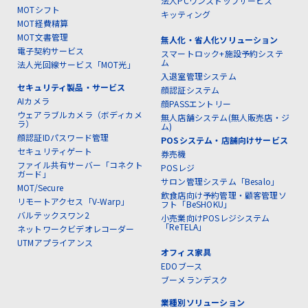
法人PCワンストップサービス
MOTシフト
キッティング
MOT経費精算
MOT文書管理
無人化・省人化ソリューション
電子契約サービス
スマートロック+施設予約システ
ム
法人光回線サービス「MOT光」
入退室管理システム
セキュリティ製品・サービス
顔認証システム
AIカメラ
顔PASSエントリー
ウェアラブルカメラ（ボディカメ
無人店舗システム(無人販売店・ジ
ラ）
ム)
顔認証IDパスワード管理
POSシステム・店舗向けサービス
セキュリティゲート
券売機
ファイル共有サーバー「コネクト
POSレジ
ガード」
サロン管理システム「Besalo」
MOT/Secure
飲食店向け予約管理・顧客管理ソ
リモートアクセス「V-Warp」
フト「BeSHOKU」
バルテックスワン2
小売業向けPOSレジシステム
「ReTELA」
ネットワークビデオレコーダー
UTMアプライアンス
オフィス家具
EDOブース
ブーメランデスク
業種別ソリューション