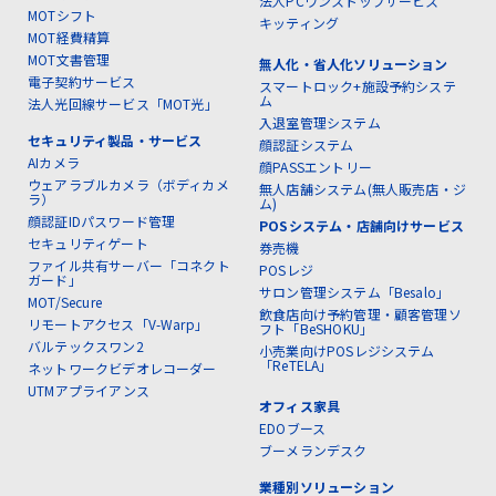
法人PCワンストップサービス
MOTシフト
キッティング
MOT経費精算
MOT文書管理
無人化・省人化ソリューション
電子契約サービス
スマートロック+施設予約システ
ム
法人光回線サービス「MOT光」
入退室管理システム
セキュリティ製品・サービス
顔認証システム
AIカメラ
顔PASSエントリー
ウェアラブルカメラ（ボディカメ
無人店舗システム(無人販売店・ジ
ラ）
ム)
顔認証IDパスワード管理
POSシステム・店舗向けサービス
セキュリティゲート
券売機
ファイル共有サーバー「コネクト
POSレジ
ガード」
サロン管理システム「Besalo」
MOT/Secure
飲食店向け予約管理・顧客管理ソ
リモートアクセス「V-Warp」
フト「BeSHOKU」
バルテックスワン2
小売業向けPOSレジシステム
「ReTELA」
ネットワークビデオレコーダー
UTMアプライアンス
オフィス家具
EDOブース
ブーメランデスク
業種別ソリューション