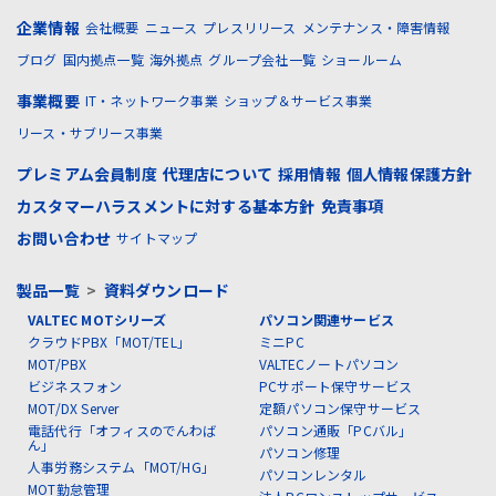
企業情報
会社概要
ニュース
プレスリリース
メンテナンス・障害情報
ブログ
国内拠点一覧
海外拠点
グループ会社一覧
ショールーム
事業概要
IT・ネットワーク事業
ショップ＆サービス事業
リース・サブリース事業
プレミアム会員制度
代理店について
採用情報
個人情報保護方針
カスタマーハラスメントに対する基本方針
免責事項
お問い合わせ
サイトマップ
製品一覧
>
資料ダウンロード
VALTEC MOTシリーズ
パソコン関連サービス
クラウドPBX「MOT/TEL」
ミニPC
MOT/PBX
VALTECノートパソコン
ビジネスフォン
PCサポート保守サービス
MOT/DX Server
定額パソコン保守サービス
電話代行「オフィスのでんわば
パソコン通販「PCバル」
ん」
パソコン修理
人事労務システム「MOT/HG」
パソコンレンタル
MOT勤怠管理