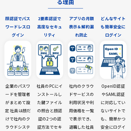
る理由
顔認証でパス
2要素認証で
アプリの月額
どんなサイト
ワードレスロ
高度なセキュ
表示＆解約漏
も簡単安全に
グイン
リティ
れ防止
ログイン
企業のパスワ
社員のPCにイ
社内のクラウ
OpenID認証
ードを管理者
ンストールし
ドサービスの
やSAML認証
がまとめて設
た鍵ファイル
利用状況や利
に対応してい
定 社員は顔だ
の照合と顔認
用価格を一覧
ないサイトで
けで社内のク
証の2つの認
で表示でき、
も、簡単かつ
ラウドシステ
証方法でセキ
退職した社員
安全にログイ